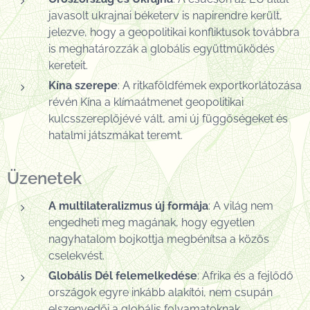
javasolt ukrajnai béketerv is napirendre került,
jelezve, hogy a geopolitikai konfliktusok továbbra
is meghatározzák a globális együttműködés
kereteit.
Kína szerepe
: A ritkaföldfémek exportkorlátozása
révén Kína a klímaátmenet geopolitikai
kulcsszereplőjévé vált, ami új függőségeket és
hatalmi játszmákat teremt.
Üzenetek
A multilateralizmus új formája
: A világ nem
engedheti meg magának, hogy egyetlen
nagyhatalom bojkottja megbénítsa a közös
cselekvést.
Globális Dél felemelkedése
: Afrika és a fejlődő
országok egyre inkább alakítói, nem csupán
elszenvedői a globális folyamatoknak.