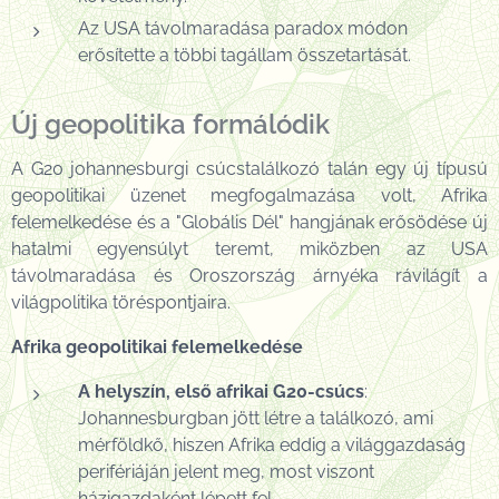
Az USA távolmaradása paradox módon
erősítette a többi tagállam összetartását.
Új geopolitika formálódik
A G20 johannesburgi csúcstalálkozó talán egy új típusú
geopolitikai üzenet megfogalmazása volt, Afrika
felemelkedése és a "Globális Dél" hangjának erősödése új
hatalmi egyensúlyt teremt, miközben az USA
távolmaradása és Oroszország árnyéka rávilágít a
világpolitika töréspontjaira.
Afrika geopolitikai felemelkedése
A helyszín, első afrikai G20-csúcs
:
Johannesburgban jött létre a találkozó, ami
mérföldkő, hiszen Afrika eddig a világgazdaság
perifériáján jelent meg, most viszont
házigazdaként lépett fel.