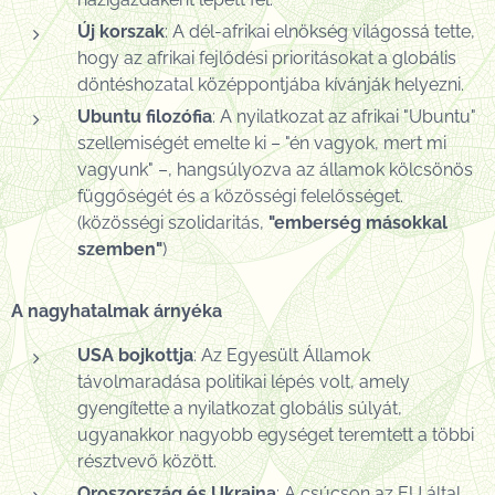
Új korszak
: A dél-afrikai elnökség világossá tette,
hogy az afrikai fejlődési prioritásokat a globális
döntéshozatal középpontjába kívánják helyezni.
Ubuntu filozófia
: A nyilatkozat az afrikai "Ubuntu"
szellemiségét emelte ki – "én vagyok, mert mi
vagyunk" –, hangsúlyozva az államok kölcsönös
függőségét és a közösségi felelősséget.
(közösségi szolidaritás,
"emberség másokkal
szemben"
)
A nagyhatalmak árnyéka
USA bojkottja
: Az Egyesült Államok
távolmaradása politikai lépés volt, amely
gyengítette a nyilatkozat globális súlyát,
ugyanakkor nagyobb egységet teremtett a többi
résztvevő között.
Oroszország és Ukrajna
: A csúcson az EU által