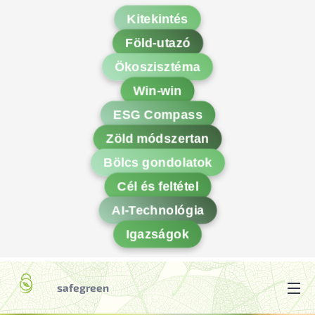
Kitekintés
Föld-utazó
Ökoszisztéma
Win-win
ESG Compass
Zöld módszertan
Bölcs gondolatok
Cél és feltétel
AI-Technológia
Igazságok
safegreen