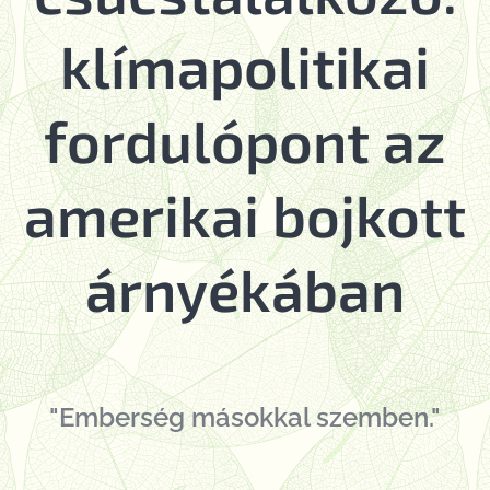
klímapolitikai
fordulópont az
amerikai bojkott
árnyékában
"Emberség másokkal szemben."