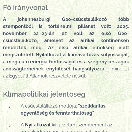
Fő irányvonal
A johannesburgi G20-csúcstalálkozó több
szempontból is történelmi pillanat volt: 2025.
november 22–23-án ez volt az első G20-
csúcstalálkozó, amelyet az afrikai kontinensen
rendeztek meg. Az első afrikai elnökség alatt
megszületett Nyilatkozat a klímaváltozás súlyosságát,
a megújuló energia fontosságát és a szegény országok
adósságterheinek enyhítését hangsúlyozza
– mindezt
az Egyesült Államok részvétele nélkül.
Klímapolitikai jelentőség
A csúcstalálkozó mottója:
"szolidaritás,
egyenlőség és fenntarthatóság".
A
Nyilatkozat
kifejezetten szembement az
amerikai kormány álláspontjával, amely