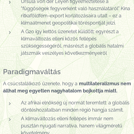
Ursula von der Leyen figyelmeztetése a
"függőségek fegyverként való használatáról" Kína
ritkaföldfém-export korlátozásaira utalt – ez a
klímaátmenet geopolitikai töréspontját jelzi.
A G20 így kettős üzenetet küldött: egyrészt a
klímaváltozás elleni közös fellépés
szükségességéről, másrészt a globális hatalmi
játszmák veszélyes következményeiről
Paradigmaváltás
A csúcstalálkozó üzenete, hogy a
multilateralizmus nem
állhat meg egyetlen nagyhatalom bojkottja miatt.
Az afrikai elnökség új normát teremtett: a globális
döntéshozatalban minden régió hangja számít.
A klímaváltozás elleni fellépés immár nem
pusztán nyugati narratíva, hanem világméretű
követelmény.