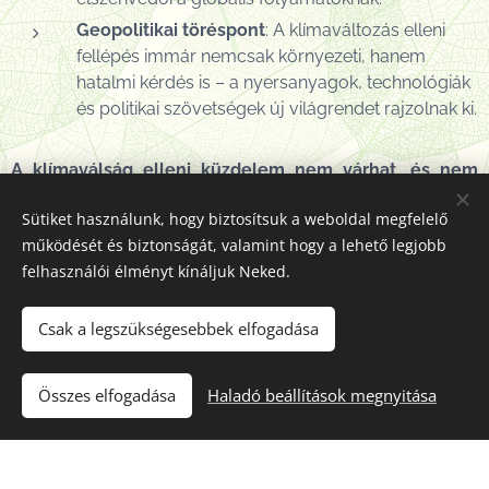
Geopolitikai töréspont
: A klímaváltozás elleni
fellépés immár nemcsak környezeti, hanem
hatalmi kérdés is – a nyersanyagok, technológiák
és politikai szövetségek új világrendet rajzolnak ki.
A klímaválság elleni küzdelem nem várhat, és nem
függhet egyetlen ország politikai akaratától.
Az afrikai
Sütiket használunk, hogy biztosítsuk a weboldal megfelelő
elnökség alatt elfogadott Nyilatkozat határpont, amely
működését és biztonságát, valamint hogy a lehető legjobb
egyszerre jelzi a globális dél felemelkedését és a
felhasználói élményt kínáljuk Neked.
klímapolitika új korszakát.
Csak a legszükségesebbek elfogadása
Összes elfogadása
Haladó beállítások megnyitása