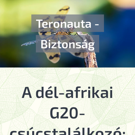
Teronauta -
Biztonság
A dél-afrikai
G20-
csúcstalálkozó: