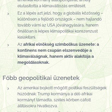
elutasította a klímaváltozás említését.
Ez a lépés azt jelzi, hogy a globális közösség –
különösen a fejlődő országok – nem hajlandó
tovább várni az USA jóváhagyására, hanem
önállóan is képes klímapolitikai konszenzust
kialakítani.
Az
afrikai elnökség szimbolikus üzenete: a
kontinens nem csupán elszenvedője a
klímaválságnak, hanem aktív alakítója a
megoldásoknak.
Főbb geopolitikai üzenetek
Az amerikai bojkott mögött politikai feszültségek
húzódnak: Trump kormánya a dél-afrikai
kormányt támadta, széles körben cáfolt
állításokra hivatkozva.