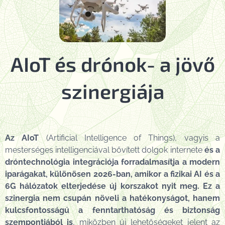
AIoT és drónok- a jövő
szinergiája
Az AIoT
(Artificial Intelligence of Things), vagyis a
mesterséges intelligenciával bővített dolgok internete
és a
dróntechnológia integrációja forradalmasítja a modern
iparágakat, különösen 2026-ban, amikor a fizikai AI és a
6G hálózatok elterjedése új korszakot nyit meg.
Ez a
szinergia nem csupán növeli a hatékonyságot, hanem
kulcsfontosságú a fenntarthatóság és biztonság
szempontjából is
, miközben új lehetőségeket jelent az