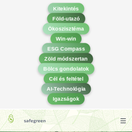
Kitekintés
Föld-utazó
Ökoszisztéma
Win-win
ESG Compass
Zöld módszertan
Bölcs gondolatok
Cél és feltétel
AI-Technológia
Igazságok
safegreen