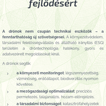
fejlődésért
.
A drónok nem csupán technikai eszközök – a
fenntarthatóság új szövetségesei.
A környezetvédelem,
társadalmi felelősségvállalás és átlátható irányítás (ESG)
területén a dróntechnológia hatékony, gyors és
adatvezérelt megoldásokat kínál.
A drónok segítik:
a környezeti monitoringot
: légszennyezettség,
vízminőség, erdőállapot, biodiverzitás nyomon
követése,
a mezőgazdasági optimalizálást
: precíziós
permetezés, talajanalízis, hozam-előrejelzés,
a társadalmi biztonságot
: katasztrófahelyzetek