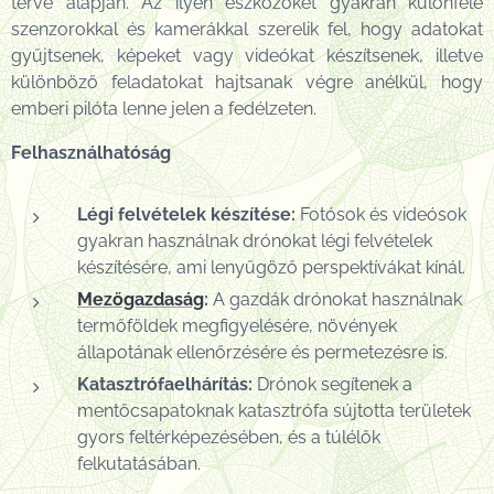
terve alapján. Az ilyen eszközöket gyakran különféle
szenzorokkal és kamerákkal szerelik fel, hogy adatokat
gyűjtsenek, képeket vagy videókat készítsenek, illetve
különböző feladatokat hajtsanak végre anélkül, hogy
emberi pilóta lenne jelen a fedélzeten.
Felhasználhatóság
Légi felvételek készítése:
Fotósok és videósok
gyakran használnak drónokat légi felvételek
készítésére, ami lenyűgöző perspektívákat kínál.
Mezőgazdaság
:
A gazdák drónokat használnak
termőföldek megfigyelésére, növények
állapotának ellenőrzésére és permetezésre is.
Katasztrófaelhárítás:
Drónok segítenek a
mentőcsapatoknak katasztrófa sújtotta területek
gyors feltérképezésében, és a túlélők
felkutatásában.