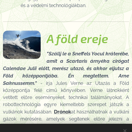
és a védelmi technológiákban.
A föld ereje
"Szállj le a Sneffels Yocul kráterébe,
amit a Scartaris árnyéka cirógat
Calendae Julii előtt, merész utazó, és akkor eljutsz a
Föld középpontjába. Én megtettem. Arne
Saknussemm."
- írja Jules Verne az Utazás a Föld
középpontja felé című könyvében. Verne látnokként
vetített előre eseményeket, technikai találmányokat. A
robottechnológia egyre kiemeltebb szerepet játszik a
Drónok
vulkánok kutatásában.
at használhatnak a vulkáni
gázok mérésére, amelyek segítenek előre jelezni a
kitöréseket és megérteni a globális