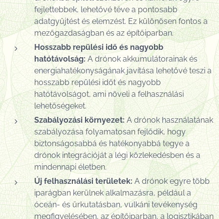
fejlettebbek, lehetővé téve a pontosabb
adatgyűjtést és elemzést. Ez különösen fontos a
mezőgazdaságban és az építőiparban.
Hosszabb repülési idő és nagyobb
hatótávolság:
A drónok akkumulátorainak és
energiahatékonyságának javítása lehetővé teszi a
hosszabb repülési időt és nagyobb
hatótávolságot, ami növeli a felhasználási
lehetőségeket.
Szabályozási környezet:
A drónok használatának
szabályozása folyamatosan fejlődik, hogy
biztonságosabbá és hatékonyabbá tegye a
drónok integrációját a légi közlekedésben és a
mindennapi életben.
Új felhasználási területek:
A drónok egyre több
iparágban kerülnek alkalmazásra, például a
óceán- és űrkutatásban, vulkáni tevékenység
megfigyelésében, az építőiparban, a logisztikában