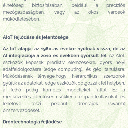
élhetőség biztosításában, például a precíziós
mezőgazdaságban, vagy az okos városok
működtetésében.
AIoT fejlődése és jelentősége
Az IoT alapjai az 1980-as évekre nyúlnak vissza, de az
AI integrációja a 2010-es években gyorsult fel
. Az AIoT
eszközök képesek prediktív elemzésekre, gyors helyi
adatfeldolgozásra (edge computing), és gépi tanulásra.
Működésének lényege,hogy hierarchikus: szenzorok
gyűjtik az adatokat, edge eszközök dolgozzák fel helyben,
a felhő pedig komplex modelleket futtat. Ez a
megközelítés jelentősen csökkenti az ipari leállásokat, és
lehetővé teszi például drónrajok (swarm)
önszerveződését.
Dróntechnológia fejlődése