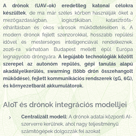
A drónok (UAV-ok) eredetileg katonai célokra
készültek
, de ma már széles körben használják őket a
mezőgazdaságban, logisztikában, katasztrófa-
elhárításban és okos városok működtetésében is. A
modern drónok fejlett szenzorokkal, hosszabb repülési
idővel és mesterséges intelligenciával rendelkeznek.
2026-ra várhatóan Budapest mellett épül Európa
legnagyobb dróngyára.
A legújabb technológiák között
szerepel az autonóm repülés, gépi tanulás alapú
akadályelkerülés, swarming (több drón összehangolt
működése), fejlett kommunikációs rendszerek (5G, 6G),
és környezetbarát akkumulátorok.
AIoT és drónok integrációs modelljei
Centralizált modell:
A drónok adatai központi AI-
szerverre kerülnek, ahol nagy teljesítményű
számítógépek dolgozzák fel azokat