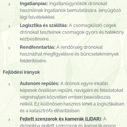
Ingatlanpiac:
Ingatlanügynökök drónokat
használnak ingatlanok bemutatására, lenyűgöző
légi felvételekkel.
Logisztika és szállítás:
A csomagküldő cégek
drónokat tesztelnek csomagok gyors és hatékony
kézbesítésére.
Rendfenntartás:
A rendőrség drónokat
használhat megfigyelésre és bűncselekmények
felderítésére.
Fejlődési irányok
Autonóm repülés:
A drónok egyre inkább
képesek önállóan repülni, navigálni és feladatokat
végrehajtani közvetlen emberi beavatkozás
nélkül. Ez különösen hasznos lehet a logisztikában
és a katasztrófa elhárításban.
Fejlett szenzorok és kamerák (LiDAR)
:
A
drónokba épített szenzorok és kamerák egyre