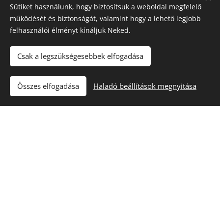
szénkörforgást...............................
Sütiket használunk, hogy biztosítsuk a weboldal megfelelő
működését és biztonságát, valamint hogy a lehető legjobb
felhasználói élményt kínáljuk Neked.
Csak a legszükségesebbek elfogadása
⬆️ Tetejére
Összes elfogadása
Haladó beállítások megnyitása