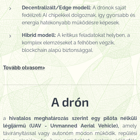
Decentralizált/Edge modell:
A drónok saját
fedélzeti AI chipekkel dolgoznak, így gyorsabb és
energia hatékonyabb működésre képesek.
Hibrid modell:
A kritikus feladatokat helyben, a
komplex elemzéseket a felhőben végzik,
blockchain alapú biztonsággal.
Tovább olvasom>
A drón
a
hivatalos meghatározás szerint egy
pilóta nélküli
légijármű
(UAV -
Unmanned Aerial Vehicle)
,
amely
távirányítással vagy autonóm módon működik, repülési