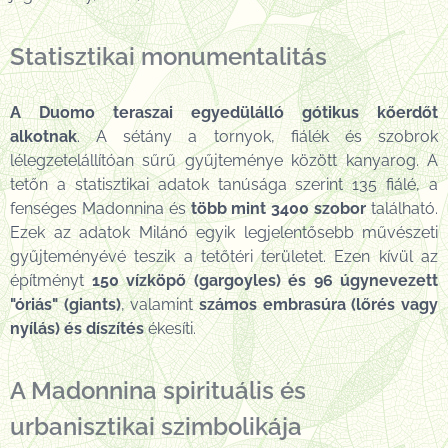
Statisztikai monumentalitás
A Duomo teraszai egyedülálló gótikus kőerdőt
alkotnak
. A sétány a tornyok, fiálék és szobrok
lélegzetelállítóan sűrű gyűjteménye között kanyarog. A
tetőn a statisztikai adatok tanúsága szerint 135 fiálé, a
fenséges Madonnina és
több mint 3400 szobor
található.
Ezek az adatok Milánó egyik legjelentősebb művészeti
gyűjteményévé teszik a tetőtéri területet. Ezen kívül az
építményt
150 vízköpő (gargoyles) és 96 úgynevezett
"óriás" (giants)
, valamint
számos embrasúra (lőrés vagy
nyílás) és díszítés
ékesíti.
A Madonnina spirituális és
urbanisztikai szimbolikája