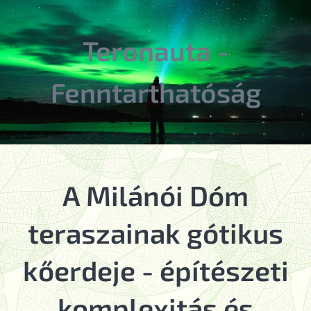
Teronauta -
Fenntarthatóság
A Milánói Dóm
teraszainak gótikus
kőerdeje - építészeti
komplexitás és