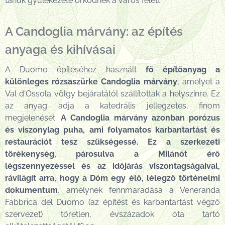
tanúk gyülekezete őrködnek a város felett.
A Candoglia márvány: az építés
anyaga és kihívásai
A Duomo építéséhez használt
fő építőanyag a
különleges rózsaszürke Candoglia márvány
, amelyet a
Val d'Ossola völgy bejáratától szállítottak a helyszínre. Ez
az anyag adja a katedrális jellegzetes, finom
megjelenését.
A Candoglia márvány azonban porózus
és viszonylag puha, ami folyamatos karbantartást és
restaurációt tesz szükségessé. Ez a szerkezeti
törékenység, párosulva a Milánót érő
légszennyezéssel és az időjárás viszontagságaival,
rávilágít arra, hogy a Dóm egy élő, lélegző történelmi
dokumentum
, amelynek fennmaradása a Veneranda
Fabbrica del Duomo (az építést és karbantartást végző
szervezet) töretlen, évszázadok óta tartó