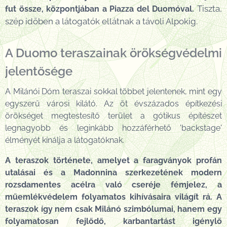
Tiszta,
fut össze, központjában a Piazza del Duomóval.
szép időben a látogatók ellátnak a távoli Alpokig.
A Duomo teraszainak örökségvédelmi
jelentősége
A Milánói Dóm teraszai sokkal többet jelentenek, mint egy
egyszerű városi kilátó. Az öt évszázados építkezési
örökséget megtestesítő terület a gótikus építészet
legnagyobb és leginkább hozzáférhető 'backstage'
élményét kínálja a látogatóknak.
A teraszok története, amelyet a faragványok profán
utalásai és a Madonnina szerkezetének modern
rozsdamentes acélra való cseréje fémjelez, a
műemlékvédelem folyamatos kihívásaira világít rá. A
teraszok így nem csak Milánó szimbólumai, hanem egy
folyamatosan fejlődő, karbantartást igénylő