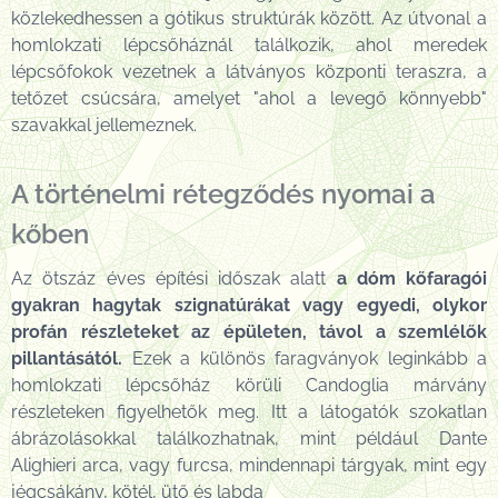
közlekedhessen a gótikus struktúrák között. Az útvonal a
homlokzati lépcsőháznál találkozik, ahol meredek
lépcsőfokok vezetnek a látványos központi teraszra, a
tetőzet csúcsára, amelyet "ahol a levegő könnyebb"
szavakkal jellemeznek.
A történelmi rétegződés nyomai a
kőben
Az ötszáz éves építési időszak alatt
a dóm kőfaragói
gyakran hagytak szignatúrákat vagy egyedi, olykor
profán részleteket az épületen, távol a szemlélők
pillantásától.
Ezek a különös faragványok leginkább a
homlokzati lépcsőház körüli Candoglia márvány
részleteken figyelhetők meg. Itt a látogatók szokatlan
ábrázolásokkal találkozhatnak, mint például Dante
Alighieri arca, vagy furcsa, mindennapi tárgyak, mint egy
jégcsákány, kötél, ütő és labda