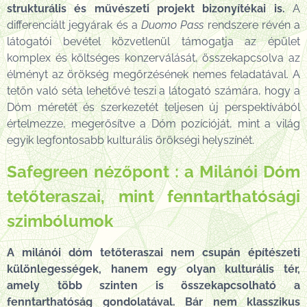
strukturális és művészeti projekt bizonyítékai is.
A
differenciált jegyárak és a
Duomo Pass
rendszere révén a
látogatói bevétel közvetlenül támogatja az épület
komplex és költséges konzerválását, összekapcsolva az
élményt az örökség megőrzésének nemes feladatával. A
tetőn való séta lehetővé teszi a látogató számára, hogy a
Dóm méretét és szerkezetét teljesen új perspektívából
értelmezze, megerősítve a Dóm pozícióját, mint a világ
egyik legfontosabb kulturális örökségi helyszínét.
Safegreen nézőpont : a
Milánói Dóm
tetőteraszai, mint fenntarthatósági
szimbólumok
A milánói dóm tetőteraszai nem csupán építészeti
különlegességek, hanem egy olyan kulturális tér,
amely több szinten is összekapcsolható a
fenntarthatóság gondolatával. Bár nem klasszikus