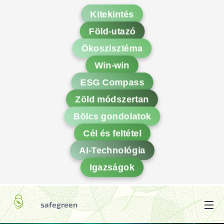
Kitekintés
Föld-utazó
Ökoszisztéma
Win-win
ESG Compass
Zöld módszertan
Bölcs gondolatok
Cél és feltétel
AI-Technológia
Igazságok
safegreen