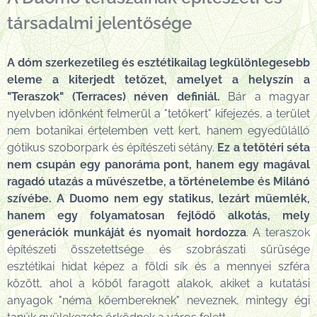
társadalmi jelentősége
A dóm szerkezetileg és esztétikailag legkülönlegesebb
eleme a kiterjedt tetőzet, amelyet a helyszín a
"Teraszok" (Terraces) néven definiál.
Bár a magyar
nyelvben időnként felmerül a "tetőkert" kifejezés, a terület
nem botanikai értelemben vett kert, hanem egyedülálló
gótikus szoborpark és építészeti sétány.
Ez a tetőtéri séta
nem csupán egy panoráma pont, hanem egy magával
ragadó utazás a művészetbe, a történelembe és Milánó
szívébe. A Duomo nem egy statikus, lezárt műemlék,
hanem egy folyamatosan fejlődő alkotás, mely
generációk munkáját és nyomait hordozza
. A teraszok
építészeti összetettsége és szobrászati sűrűsége
esztétikai hidat képez a földi sík és a mennyei szféra
között, ahol a kőből faragott alakok, akiket a kutatási
anyagok "néma kőembereknek" neveznek, mintegy égi