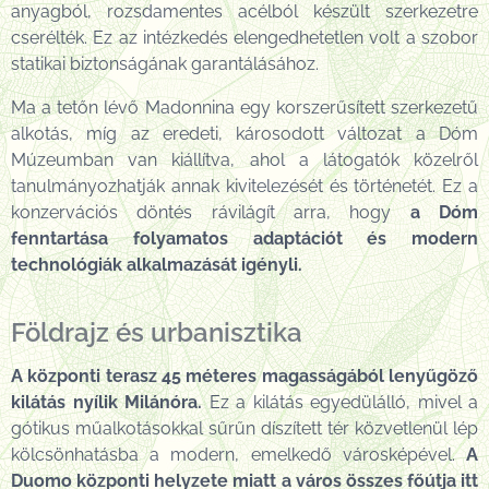
anyagból, rozsdamentes acélból készült szerkezetre
cserélték. Ez az intézkedés elengedhetetlen volt a szobor
statikai biztonságának garantálásához.
Ma a tetőn lévő Madonnina egy korszerűsített szerkezetű
alkotás, míg az eredeti, károsodott változat a Dóm
Múzeumban van kiállítva, ahol a látogatók közelről
tanulmányozhatják annak kivitelezését és történetét. Ez a
konzervációs döntés rávilágít arra, hogy
a Dóm
fenntartása folyamatos adaptációt és modern
technológiák alkalmazását igényli.
Földrajz és urbanisztika
A központi terasz 45 méteres magasságából lenyűgöző
kilátás nyílik Milánóra.
Ez a kilátás egyedülálló, mivel a
gótikus műalkotásokkal sűrűn díszített tér közvetlenül lép
kölcsönhatásba a modern, emelkedő városképével.
A
Duomo központi helyzete miatt a város összes főútja itt