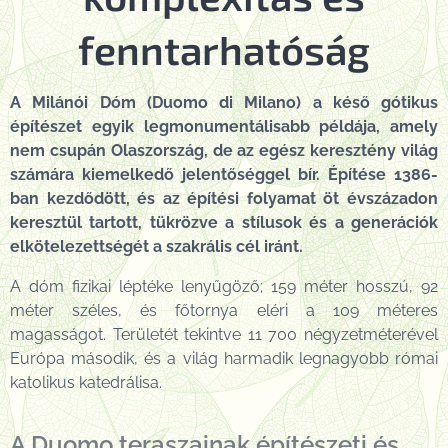
fenntarhatóság
A Milánói Dóm (Duomo di Milano) a késő gótikus
építészet egyik legmonumentálisabb példája, amely
nem csupán Olaszország, de az egész keresztény világ
számára kiemelkedő jelentőséggel bír.
Építése 1386-
ban kezdődött, és az építési folyamat öt évszázadon
keresztül tartott, tükrözve a stílusok és a generációk
elkötelezettségét a szakrális cél iránt.
A dóm fizikai léptéke lenyűgöző; 159 méter hosszú, 92
méter széles, és főtornya eléri a 109 méteres
magasságot. Területét tekintve 11 700 négyzetméterével
Európa második, és a világ harmadik legnagyobb római
katolikus katedrálisa.
A Duomo teraszainak építészeti és