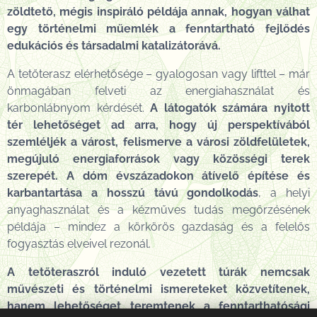
zöldtető, mégis inspiráló példája annak, hogyan válhat
egy történelmi műemlék a fenntartható fejlődés
edukációs és társadalmi katalizátorává.
A tetőterasz elérhetősége – gyalogosan vagy lifttel – már
önmagában felveti az energiahasználat és
karbonlábnyom kérdését.
A látogatók számára nyitott
tér lehetőséget ad arra, hogy új perspektívából
szemléljék a várost, felismerve a városi zöldfelületek,
megújuló energiaforrások vagy közösségi terek
szerepét. A dóm évszázadokon átívelő építése és
karbantartása a hosszú távú gondolkodás
, a helyi
anyaghasználat és a kézműves tudás megőrzésének
példája – mindez a körkörös gazdaság és a felelős
fogyasztás elveivel rezonál.
A tetőteraszról induló vezetett túrák nemcsak
művészeti és történelmi ismereteket közvetítenek,
hanem lehetőséget teremtenek a fenntarthatósági