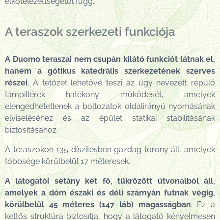
elkötelezettségétől függ.
A teraszok szerkezeti funkciója
A Duomo teraszai nem csupán kilátó funkciót látnak el,
hanem a gótikus katedrális szerkezetének szerves
részei
. A tetőzet lehetővé teszi az úgy nevezett repülő
támpillérek hatékony működését, amelyek
elengedhetetlenek a boltozatok oldalirányú nyomásának
elviseléséhez és az épület statikai stabilitásának
biztosításához.
A teraszokon 135 díszítésben gazdag torony áll, amelyek
többsége körülbelül 17 méteresek.
A látogatói sétány két fő, tükrözött útvonalból áll,
amelyek a dóm északi és déli szárnyán futnak végig,
körülbelül 45 méteres (147 láb) magasságban
. Ez a
kettős struktúra biztosítja, hogy a látogató kényelmesen