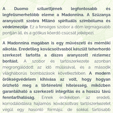
A Duomo sziluettjének legfontosabb és
legfelismerhetőbb eleme a Madonnina. A Szűzanya
aranyozott szobra Milánó spirituális szimbóluma és
védelmezője
. Ez a fenséges szobor a dóm legmagasabb
pontján áll, és a gótikus kőerdő csúcsát jelképezi.
A Madonnina magában is egy művészeti és mérnöki
alkotás. Eredetileg kovácsoltvasból készült teherhordó
szerkezet tartotta a díszes aranyozott rézlemez
borítást.
A szobor és tartószerkezete azonban
megrongálódott az idő múlásával, és a második
világháborús bombázások következtében.
A modern
örökségvédelem kihívása az volt, hogy hogyan
őrizhető meg a történelmi hitelesség, miközben
garantálható a szerkezeti integritás és a hosszú távú
fenntarthatóság.
Ennek érdekében az eredeti,
korrodálódásra hajlamos kovácsoltvas tartószerkezetet
végül egy hasonló formájú, de sokkal tartósabb