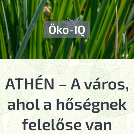
Öko-IQ
ATHÉN – A város,
ahol a hőségnek
felelőse van