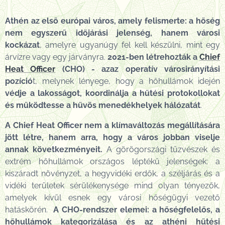
Athén az első európai város, amely felismerte: a hőség
nem egyszerű időjárási jelenség, hanem
városi
kockázat
, amelyre ugyanúgy fel kell készülni, mint egy
árvízre vagy egy járványra.
2021-ben létrehozták a
Chief
Heat Officer
(CHO)
- azaz
operatív városirányítási
pozíció
t, melynek lényege, hogy a hőhullámok idején
védje a lakosságot, koordinálja a hűtési protokollokat
és működtesse a hűvös menedékhelyek hálózatát
.
A Chief Heat Officer nem a klímaváltozás megállítására
jött létre, hanem arra, hogy a város jobban viselje
annak következményeit.
A görögországi tűzvészek és
extrém hőhullámok országos léptékű jelenségek: a
kiszáradt növényzet, a hegyvidéki erdők, a széljárás és a
vidéki területek sérülékenysége mind olyan tényezők,
amelyek kívül esnek egy városi hőségügyi vezető
hatáskörén.
A CHO-rendszer
elemei: a hőségfelelős, a
hőhullámok kategorizálása és az athéni hűtési