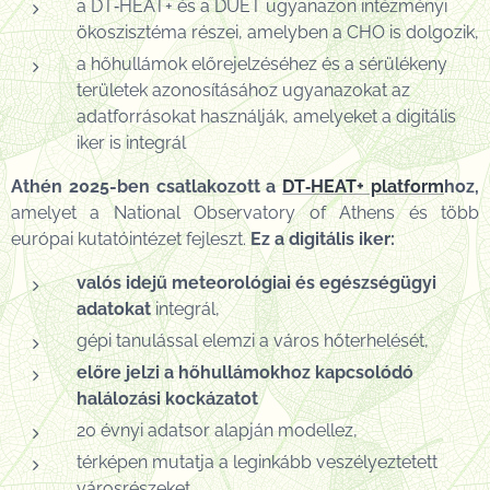
a DT‑HEAT+ és a DUET ugyanazon intézményi
ökoszisztéma részei, amelyben a CHO is dolgozik,
a hőhullámok előrejelzéséhez és a sérülékeny
területek azonosításához ugyanazokat az
adatforrásokat használják, amelyeket a digitális
iker is integrál
Athén 2025-ben csatlakozott a
DT‑HEAT+ platform
hoz,
amelyet a National Observatory of Athens és több
európai kutatóintézet fejleszt.
Ez a digitális iker:
valós idejű meteorológiai és egészségügyi
adatokat
integrál,
gépi tanulással elemzi a város hőterhelését,
előre jelzi a hőhullámokhoz kapcsolódó
halálozási kockázatot
20 évnyi adatsor alapján modellez,
térképen mutatja a leginkább veszélyeztetett
városrészeket.