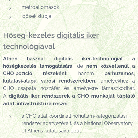
metróállomások
idősek klubjai
Hőség-kezelés
digitális iker
technológiá
val
Athén használ digitális iker‑technológiát a
hőségkezelés támogatására
, de
nem közvetlenül a
CHO‑pozíció részeként
, hanem
párhuzamos,
kutatási‑alapú városi rendszerekben
, amelyekhez a
CHO csapata hozzáfér és amelyekre támaszkodhat.
digitális iker rendszerek a CHO munkáját tápláló
A
adat‑infrastruktúra részei:
a CHO által koordinált hőhullám‑kategorizálási
rendszer adatvezérelt, és a National Observatory
of Athens kutatásaira épül,