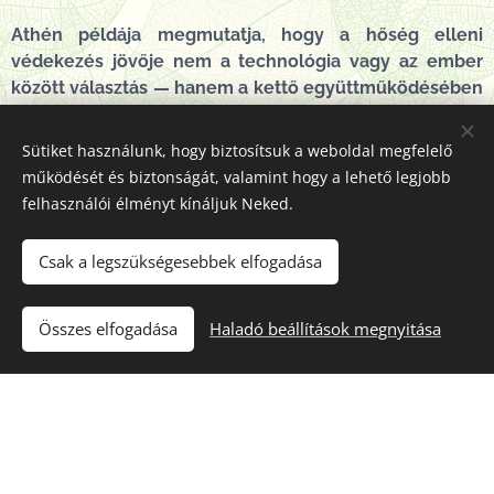
Athén példája megmutatja, hogy a hőség elleni
védekezés jövője nem a technológia vagy az ember
között választás — hanem a kettő együttműködésében
rejlik. A digitális iker előre lát, a CHO cselekszik. Ez a
modell teszi a várost alkalmazkodóvá.
- Safegreen -
Sütiket használunk, hogy biztosítsuk a weboldal megfelelő
működését és biztonságát, valamint hogy a lehető legjobb
felhasználói élményt kínáljuk Neked.
Csak a legszükségesebbek elfogadása
⬆️ Tetejére
Összes elfogadása
Haladó beállítások megnyitása