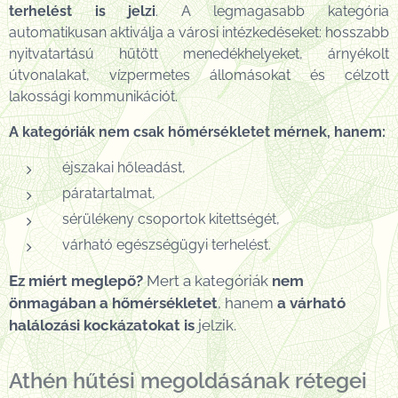
terhelést is jelzi
. A legmagasabb kategória
automatikusan aktiválja a városi intézkedéseket: hosszabb
nyitvatartású hűtött menedékhelyeket, árnyékolt
útvonalakat, vízpermetes állomásokat és célzott
lakossági kommunikációt.
A kategóriák nem csak hőmérsékletet mérnek, hanem:
éjszakai hőleadást,
páratartalmat,
sérülékeny csoportok kitettségét,
várható egészségügyi terhelést.
Ez miért meglepő?
Mert a kategóriák
nem
önmagában a hőmérsékletet
, hanem
a várható
halálozási kockázatokat is
jelzik.
Athén hűtési megoldásának rétegei