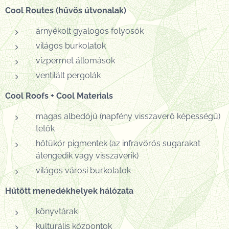
Cool Routes (hűvös útvonalak)
árnyékolt gyalogos folyosók
világos burkolatok
vízpermet állomások
ventilált pergolák
Cool Roofs + Cool Materials
magas albedójú (napfény visszaverő képességű)
tetők
hőtükör pigmentek (az infravörös sugarakat
átengedik vagy visszaverik)
világos városi burkolatok
Hűtött menedékhelyek hálózata
könyvtárak
kulturális központok