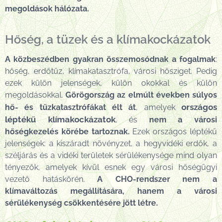
megoldások hálózata.
Hőség, a tüzek és a klímakockázatok
A közbeszédben gyakran összemosódnak a fogalmak
:
hőség, erdőtűz, klímakatasztrófa, városi hősziget. Pedig
ezek külön jelenségek, külön okokkal és külön
megoldásokkal.
Görögország az elmúlt években súlyos
országos
hő- és tűzkatasztrófákat élt át
, amelyek
léptékű klímakockázatok
, és
nem a városi
hőségkezelés körébe tartoznak.
Ezek országos léptékű
jelenségek: a kiszáradt növényzet, a hegyvidéki erdők, a
széljárás és a vidéki területek sérülékenysége mind olyan
tényezők, amelyek kívül esnek egy városi hőségügyi
vezető hatáskörén.
A CHO-rendszer nem a
klímaváltozás megállítására, hanem a városi
sérülékenység csökkentésére jött létre.