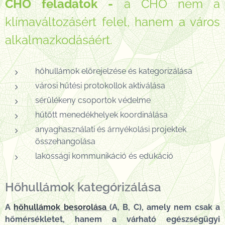
CHO feladatok -
a CHO nem a
klímaváltozásért felel, hanem a város
alkalmazkodásáért.
hőhullámok előrejelzése és kategorizálása
városi hűtési protokollok aktiválása
sérülékeny csoportok védelme
hűtött menedékhelyek koordinálása
anyaghasználati és árnyékolási projektek
összehangolása
lakossági kommunikáció és edukáció
Hőhullámok kategórizálása
A
hőhullámok besorolása
(A, B, C), amely nem csak a
hőmérsékletet, hanem a várható egészségügyi