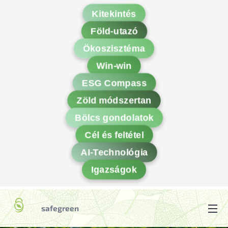
Kitekintés
Föld-utazó
Ökoszisztéma
Win-win
ESG Compass
Zöld módszertan
Bölcs gondolatok
Cél és feltétel
AI-Technológia
Igazságok
safegreen