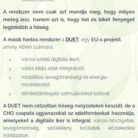
A rendszer nem csak azt mondja meg, hogy milyen
hol és kiket fenyeget
meleg
les
z,
hanem azt is, hogy
leginkább a hőség
.
A másik fontos rendszer
a
DUET
, egy
EU-s projekt
,
amely Athén számára:
városi szintű digitális ikert,
valós idejű adat-integrációt,
mobilitási, levegőminőségi és energia-
modellezést,
döntéstámogató szimulációkat biztosít.
A DUET nem célzottan hőség-helyzetekre készült, de a
CHO csapata ugyanazokat az adatforrásokat használja,
amelyeket a digitális iker is integrál
: városi hőszigetek,
levegőminőség, sérülékeny területek, közlekedési
mintázatok.