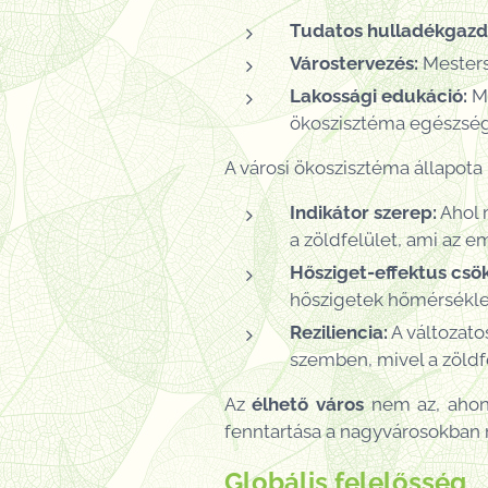
Tudatos hulladékgazd
Várostervezés:
Mestersé
Lakossági edukáció:
Me
ökoszisztéma egészség
A városi ökoszisztéma állapota
Indikátor szerep:
Ahol 
a zöldfelület, ami az 
Hősziget-effektus csö
hőszigetek hőmérsékle
Reziliencia:
A változatos
szemben, mivel a zöldf
Az
élhető város
nem az, ahonn
fenntartása a nagyvárosokban m
Globális felelősség