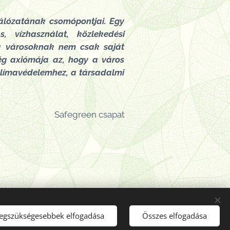
hálózatának csomópontjai. Egy
s, vízhasználat, közlekedési
 a városoknak nem csak saját
sség axiómája az, hogy a város
klímavédelemhez, a társadalmi
Safegreen csapat
legszükségesebbek elfogadása
Összes elfogadása