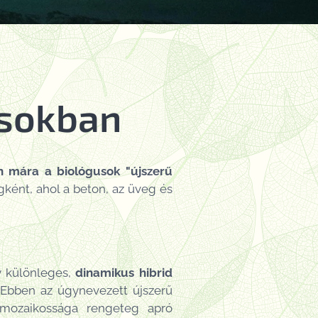
osokban
n mára a biológusok "újszerű
ként, ahol a beton, az üveg és
y különleges,
dinamikus hibrid
 Ebben az úgynevezett újszerű
 mozaikossága rengeteg apró