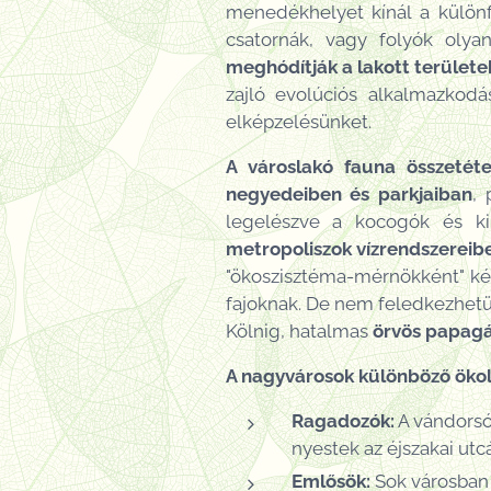
menedékhelyet kínál a különfé
csatornák, vagy folyók olya
meghódítják a lakott területe
zajló evolúciós alkalmazkodás
elképzelésünket.
A városlakó fauna összetét
negyedeiben és parkjaiban
,
legelészve a kocogók és ki
metropoliszok vízrendszereib
"ökoszisztéma-mérnökként" kép
fajoknak. De nem feledkezhet
Kölnig, hatalmas
örvös papagá
A nagyvárosok különböző ökológ
Ragadozók:
A vándorsól
nyestek az éjszakai utcá
Emlősök:
Sok városban 