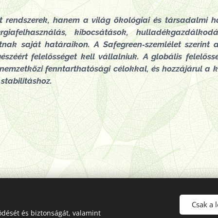
t rendszerek, hanem a világ ökológiai és társadalmi 
giafelhasználás, kibocsátások, hulladékgazdálkodá
tnak saját határaikon. A Safegreen‑szemlélet szerint
széért felelősséget kell vállalniuk. A globális felelő
emzetközi fenntarthatósági célokkal, és hozzájárul a 
stabilitáshoz.
Csak a 
dését és biztonságát, valamint