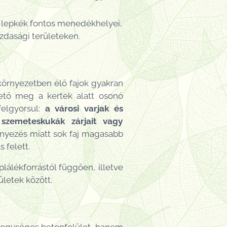
s lepkék fontos menedékhelyei,
zdasági területeken.
környezetben élő fajok gyakran
lhető meg a kertek alatt osonó
felgyorsul:
a városi varjak és
szemeteskukák zárjait vagy
ennyezés miatt sok faj magasabb
 felett.
plálékforrástól függően, illetve
letek között.