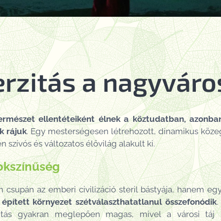
erzitás a nagyvár
ermészet ellentéteiként élnek a köztudatban, azonba
k rájuk
. Egy mesterségesen létrehozott, dinamikus közeg
 szívós és változatos élővilág alakult ki.
okszínűség
csupán az emberi civilizáció steril bástyája, hanem eg
 épített környezet szétválaszthatatlanul összefonódik
.
zitás gyakran meglepően magas, mivel a városi táj