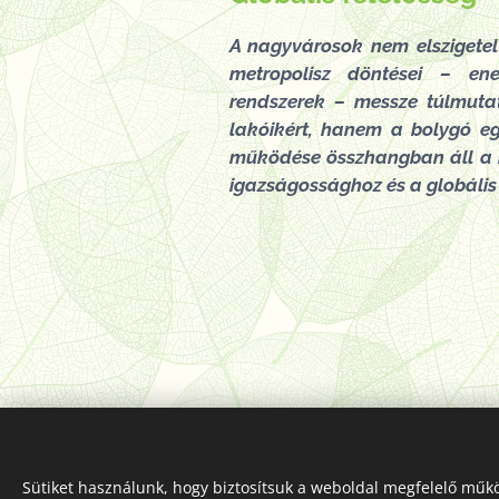
A nagyvárosok nem elszigetel
metropolisz döntései – ener
rendszerek – messze túlmuta
lakóikért, hanem a bolygó egé
működése összhangban áll a n
igazságossághoz és a globális 
Sütiket használunk, hogy biztosítsuk a weboldal megfelelő műkö