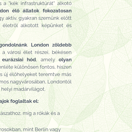
a "kék infrastruktúrát" alkotó
don élő állatok fokozatosan
y aktív, gyakran szemünk előtt
i életről alkotott képünket és
 gondolnánk
.
London zöldebb
a városi élet részei, békésen
z
eurázsiai hód
, amely
olyan
lenléte különösen fontos, hiszen
és új élőhelyeket teremtve más
ámos nagyvárosában, Londontól
 helyi madárvilágot.
jok foglaltak el:
ászathoz, míg a rókák és a
rosokban, mint Berlin vagy