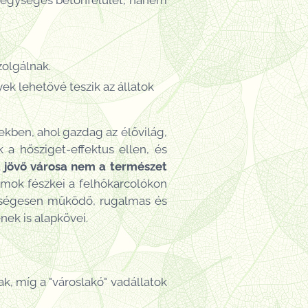
 egységes betonfelület, hanem
zolgálnak.
ek lehetővé teszik az állatok
kben, ahol gazdag az élővilág,
a hősziget-effektus ellen, és
 jövő városa nem a természet
lymok fészkei a felhőkarcolókon
zségesen működő, rugalmas és
nek is alapkövei.
k, míg a "városlakó" vadállatok