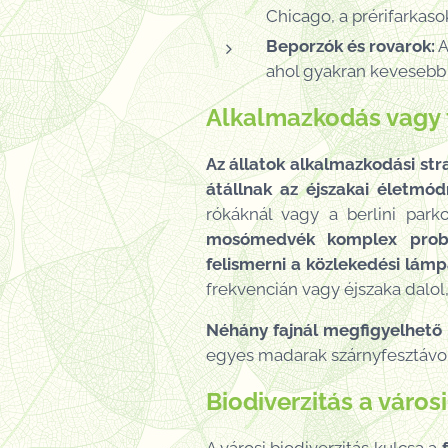
Chicago, a prérifarkas
Beporzók és rovarok:
A
ahol gyakran kevesebb 
Alkalmazkodás vagy 
Az állatok alkalmazkodási str
átállnak az éjszakai életmód
rókáknál vagy a berlini parko
mosómedvék komplex problé
felismerni a közlekedési lám
frekvencián vagy éjszaka dalol,
Néhány fajnál megfigyelhető 
egyes madarak szárnyfesztávol
Biodiverzitás a város