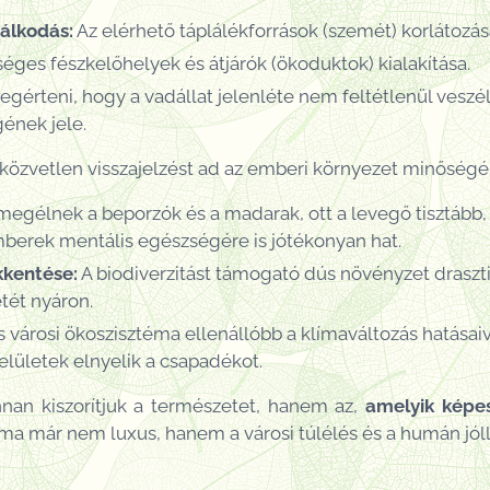
álkodás:
Az elérhető táplálékforrások (szemét) korlátozás
ges fészkelőhelyek és átjárók (ökoduktok) kialakítása.
gérteni, hogy a vadállat jelenléte nem feltétlenül veszé
ének jele.
 közvetlen visszajelzést ad az emberi környezet minőségérő
megélnek a beporzók és a madarak, ott a levegő tisztább, 
emberek mentális egészségére is jótékonyan hat.
kkentése:
A biodiverzitást támogató dús növényzet draszti
tét nyáron.
 városi ökoszisztéma ellenállóbb a klímaváltozás hatásaival
elületek elnyelik a csapadékot.
an kiszorítjuk a természetet, hanem az,
amelyik képe
a már nem luxus, hanem a városi túlélés és a humán jóllé