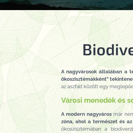
Biodiv
A nagyvárosok általában a t
ökoszisztémákként" tekintene
az aszfalt között egy meglepően
Városi menedék és s
A modern nagyváros
már nem 
zóna, ahol a természet és az
ökoszisztémában a biodiver