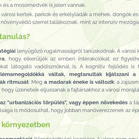
ok és a mosómedvék is jelen vannak.
 városi kertek, parkok és erkélyládák a méhek, dongók é
növényvédő szerrel találkoznak, mint az intenzív mezőga
tanulás?
atégiái
lenyűgöző rugalmasságról tanúskodnak. A városi 
ra
, hogy elkerüljék az emberi interakciókat; ez figye
kat látogató vaddisznóknál is. A kognitív fejlődés is 
mamegoldókká váltak, megtanulták kijátszani a 
pák ritmusát
. Még
a madarak éneke is változik
: a zajsz
 hogy üzeneteik eljussanak a fajtársakhoz a városi morajlás
az "urbanizációs törpülés", vagy éppen növekedés
a tá
sága is módosulhat, hogy jobban manőverezzenek az épü
i környezetben