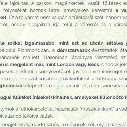
le fajoknak. A parkok, magánkertek, vasúti töltések és 
n folyosókat hoznak létre, amelyeken keresztül
a va
ket.
Ez a folyamat nem csupán a túlélésről szól, hanem eg
ról, amely alapjaiban írja felül a városról és a város
ele sokkal izgalmasabb, mint azt az utcán sétálva
 például Richmondban, a
dámszarvasok
évszázadok óta 
rándulók mellett. Hasonlóan látványos visszatérő a
en is megjelent már, mint London vagy Bécs
. A hódok je
esek alakítani a környezetüket, javítva a vízminőséget 
ünk meg az egzotikusabb betolakodókról sem: Európa sz
j
kolóniák
telepedtek meg a parkok idős fáin, színesítve a
iai fülkéket (niseket) kínálnak, amelyeket különböző fa
ymok a felhőkarcolókat használják "műsziklákként" a vad
k állandó lakóivá váltak.
megjelentek a vaddisznók, a mókusok, sőt, olyan nagyvá