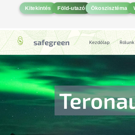
Kitekintés
Föld-utazó
Ökoszisztéma
safegreen
Kezdőlap
Rólunk
Terona