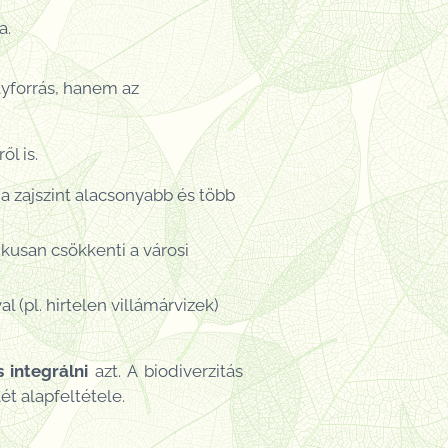
a.
lyforrás, hanem az
l is.
a zajszint alacsonyabb és több
kusan csökkenti a városi
 (pl. hirtelen villámárvizek)
s
integrálni
azt. A biodiverzitás
t alapfeltétele.