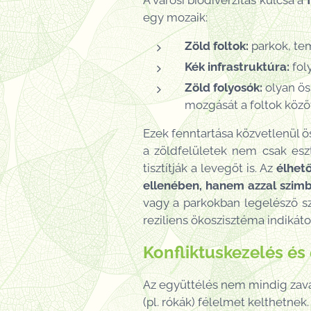
A városi biodiverzitás kulcsa a
egy mozaik:
Zöld foltok:
parkok, te
Kék infrastruktúra:
foly
Zöld folyosók:
olyan öss
mozgását a foltok közöt
Ezek fenntartása közvetlenül 
a zöldfelületek nem csak esz
tisztítják a levegőt is. Az
élhet
ellenében, hanem azzal szimbi
vagy a parkokban legelésző 
reziliens ökoszisztéma indikátor
Konfliktuskezelés é
Az együttélés nem mindig zavar
(pl. rókák) félelmet kelthetnek