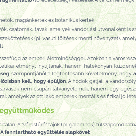
fragmentáció
(töredezettség) kezelése. A város nem egy
metők, magánkertek és botanikus kertek.
ók, csatornák, tavak, amelyek vándorlási útvonalként is s
zeköttetések (pl. vasúti töltések menti növényzet), amely
t.
összefügg az emberi életminőséggel. Azokban a városrésze
tétikai élményt nyújtanak, hanem hatékonyan küzdenek 
őség
szempontjából a legfontosabb követelmény, hogy
a
ózisban kell, hogy épüljön
. A hódok gátjai, a vándorsó
szarvasok nem csupán látványelemek, hanem egy egés
ai, amelyek az ott lakó emberek mentális és fizikai jóllété
s együttműködés
talan. A "várostűrő" fajok (pl. galambok) túlszaporodhatna
.
A fenntartható együttélés alapkövei: