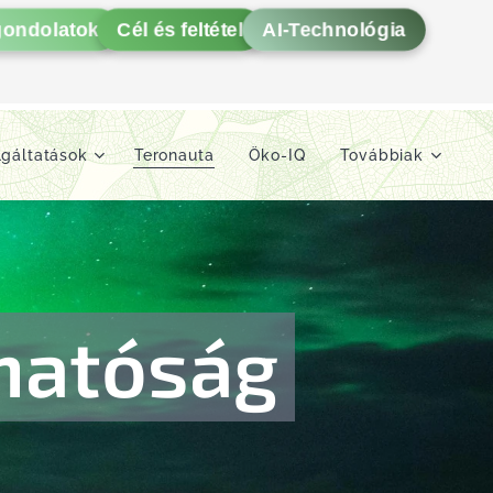
gondolatok
Cél és feltétel
AI-Technológia
lgáltatások
Teronauta
Öko-IQ
Továbbiak
hatóság