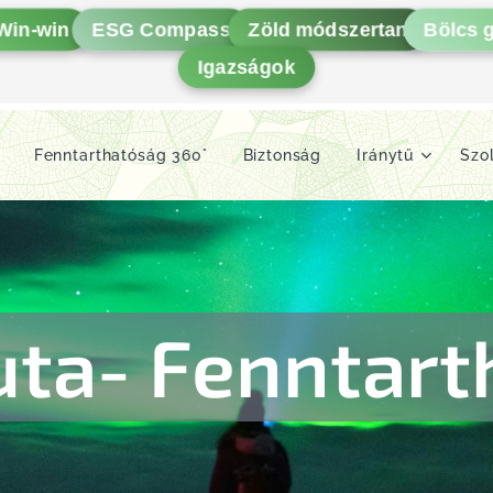
Win-win
ESG Compass
Zöld módszertan
Bölcs 
Igazságok
Fenntarthatóság 360°
Biztonság
Iránytű
Szo
uta- Fenntart