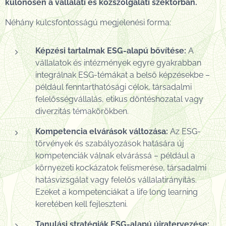
különösen a vállalati és közszolgálati szektorban.
Néhány kulcsfontosságú megjelenési forma:
Képzési tartalmak ESG-alapú bővítése:
A
vállalatok és intézmények egyre gyakrabban
integrálnak ESG-témákat a belső képzésekbe –
például fenntarthatósági célok, társadalmi
felelősségvállalás, etikus döntéshozatal vagy
diverzitás témakörökben.
Kompetencia elvárások változása:
Az ESG-
törvények és szabályozások hatására új
kompetenciák válnak elvárássá – például a
környezeti kockázatok felismerése, társadalmi
hatásvizsgálat vagy felelős vállalatirányítás.
Ezeket a kompetenciákat a life long learning
keretében kell fejleszteni.
Tanulási stratégiák ESG-alapú újratervezése: