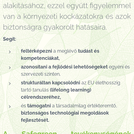
alakításához, ezzel együtt figyelemmel
van a környezeti kockázatokra és azok
biztonságra gyakorolt hatásaira.
Segít:
feltérképezni
a meglévő
tudást és
kompetenciákat,
azonosítani
a fejlődési lehetőségeket
egyéni és
szervezeti szinten,
strukturáltan kapcsolódni
az EU élethosszig
tartó tanulás
(lifelong learning)
célrendszeréhez,
és
támogatni
a társadalmilag értékteremtő,
biztonságos technológiai megoldások
fejlesztését.
A
Safegreen
tevékenységének