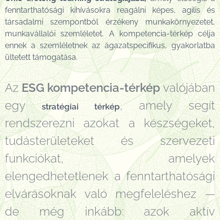
fenntarthatósági kihívásokra reagálni képes, agilis és
társadalmi szempontból érzékeny munkakörnyezetet,
munkavállalói szemléletet. A kompetencia-térkép célja
ennek a szemléletnek az ágazatspecifikus, gyakorlatba
ültetett támogatása.
Az
ESG kompetencia-térkép
valójában
egy
, amely segít
stratégiai térkép
rendszerezni azokat a készségeket,
tudásterületeket és szervezeti
funkciókat, amelyek
elengedhetetlenek a fenntarthatósági
elvárásoknak való megfeleléshez —
de még inkább: azok aktív