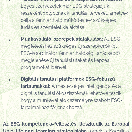
Egyes szervezetek már ESG-stratégiájuk
részeként dolgoznak ki tanulási terveket, amelyek
célja a fenntartható működéshez szükséges
tudás és szemlélet kialakítása.
Munkavállalói szerepek átalakulása:
Az ESG-
megfeleléshez szükséges új szerepkörök (pl.
ESG-koordinátor, fenntarthatósági tanácsadó)
megjelenése új tanulási utakat és képzési
programokat igényel
Digitális tanulási platformok ESG-fókuszú
tartalmakkal:
A mesterséges intelligencia és a
digitális tanulási ökoszisztémák lehetővé teszik,
hogy a munkavállalók személyre szabott ESG-
tartalmakhoz férjenek hozzá.
Az ESG kompetencia-fejlesztés illeszkedik az Európai
Unió lifelong learning stratégiájába,
amely elősegíti a