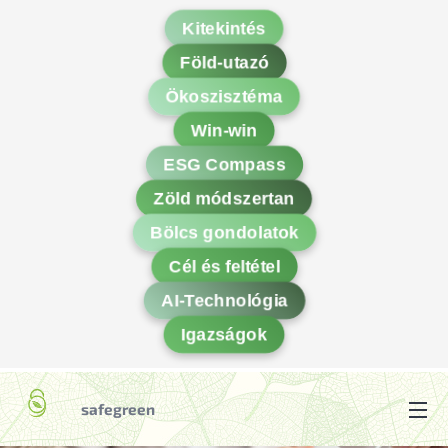
Kitekintés
Föld-utazó
Ökoszisztéma
Win-win
ESG Compass
Zöld módszertan
Bölcs gondolatok
Cél és feltétel
AI-Technológia
Igazságok
safegreen