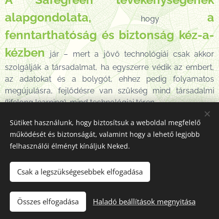
alapgondolata,
a
hogy
fenntarthatóság és biztonság kéz-a-
kézben
jár – mert a jövő technológiái csak akkor
szolgálják a társadalmat, ha egyszerre védik az embert,
az adatokat és a bolygót, ehhez pedig folyamatos
megújulásra, fejlődésre van szükség mind társadalmi
(lifelong learning), mind technológiai téren.
Sütiket használunk, hogy biztosítsuk a weboldal megfelelő
működését és biztonságát, valamint hogy a lehető legjobb
felhasználói élményt kínáljuk Neked.
Fenntarthatóság 360' - Gyakorlat>
Csak a legszükségesebbek elfogadása
Összes elfogadása
Haladó beállítások megnyitása