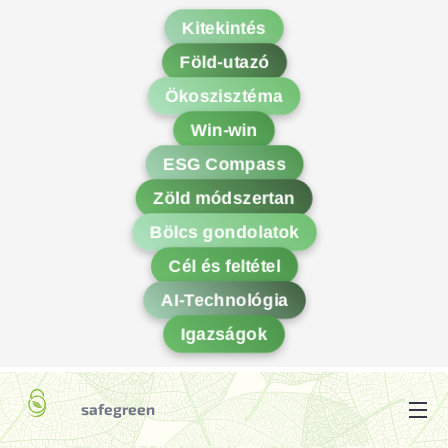
Kitekintés
Föld-utazó
Ökoszisztéma
Win-win
ESG Compass
Zöld módszertan
Bölcs gondolatok
Cél és feltétel
AI-Technológia
Igazságok
safegreen