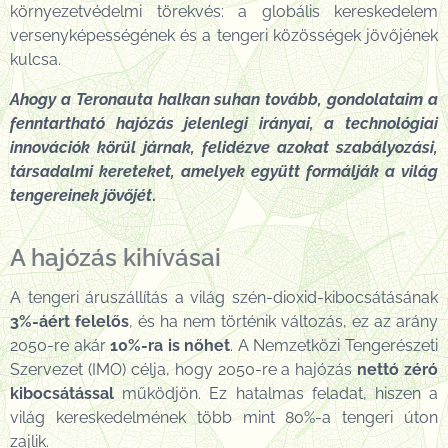
környezetvédelmi törekvés: a globális kereskedelem
versenyképességének és a tengeri közösségek jövőjének
kulcsa.
Ahogy a Teronauta halkan suhan tovább, gondolataim a
fenntartható hajózás jelenlegi irányai, a technológiai
innovációk körül járnak, felidézve azokat szabályozási,
társadalmi kereteket, amelyek együtt formálják a világ
tengereinek jövőjét
.
A hajózás kihívásai
A tengeri áruszállítás a világ szén-dioxid-kibocsátásának
3%-áért felelős
, és ha nem történik változás, ez az arány
2050-re akár
10%-ra is nőhet
. A Nemzetközi Tengerészeti
Szervezet (IMO) célja, hogy 2050-re a hajózás
nettó zéró
kibocsátással
működjön. Ez hatalmas feladat, hiszen a
világ kereskedelmének több mint 80%-a tengeri úton
zajlik.