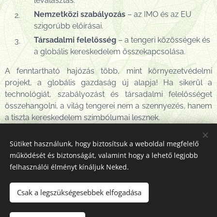
leválasztás.
Nemzetközi szabályozás
– az IMO és az EU
szigorúbb előírásai.
Társadalmi felelősség
– a tengeri közösségek és
a globális kereskedelem összekapcsolása.
A fenntartható hajózás több, mint környezetvédelmi
projekt, a globális gazdaság új alapja! Ha sikerül a
technológiát, szabályozást és társadalmi felelősséget
összehangolni, a világ tengerei nem a szennyezés, hanem
a tiszta kereskedelem szimbólumai lesznek.
Gondoljuk hát végig a Kolumbusz Kristóf adta
Sütiket használunk, hogy biztosítsuk a weboldal megfelelő
Minden akadályt és zavaró tényezőt
lehetőségeket
működését és biztonságát, valamint hogy a lehető legjobb
legyőzve az ember csalhatatlanul megérkezhet
felhasználói élményt kínáljuk Neked.
választott céljához vagy rendeltetési helyéhez.
Csak a legszükségesebbek elfogadása