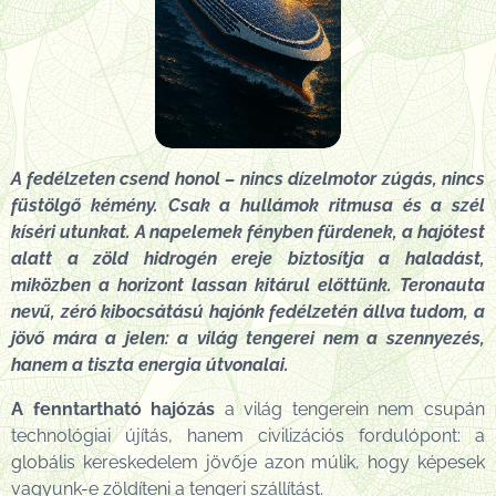
A fedélzeten csend honol – nincs dízelmotor zúgás, nincs
füstölgő kémény. Csak a hullámok ritmusa és a szél
kíséri utunkat. A napelemek fényben fürdenek, a hajótest
alatt a zöld hidrogén ereje biztosítja a haladást,
miközben a horizont lassan kitárul előttünk. Teronauta
nevű, zéró kibocsátású hajónk fedélzetén állva tudom, a
jövő mára a jelen: a világ tengerei nem a szennyezés,
hanem a tiszta energia útvonalai.
A fenntartható hajózás
a világ tengerein nem csupán
technológiai újítás, hanem civilizációs fordulópont: a
globális kereskedelem jövője azon múlik, hogy képesek
vagyunk-e zöldíteni a tengeri szállítást.