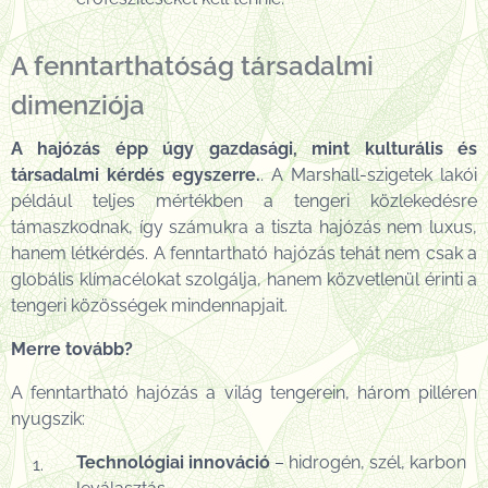
A fenntarthatóság társadalmi
dimenziója
A hajózás épp úgy gazdasági, mint kulturális és
társadalmi kérdés egyszerre.
. A Marshall-szigetek lakói
például teljes mértékben a tengeri közlekedésre
támaszkodnak, így számukra a tiszta hajózás nem luxus,
hanem létkérdés. A fenntartható hajózás tehát nem csak a
globális klímacélokat szolgálja, hanem közvetlenül érinti a
tengeri közösségek mindennapjait.
Merre tovább?
A fenntartható hajózás a világ tengerein, három pilléren
nyugszik:
Technológiai innováció
– hidrogén, szél, karbon