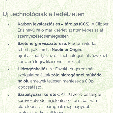
Új technológiák a fedélzeten
Karbon leválasztás és – tárolás (CCS):
A Clipper
Eris nevű hajó már kísérleti szinten képes saját
szennyezését semlegesíteni.
Szélenergia visszatérése:
Modern vitorlás
teherhajók, mint a
Neoliner Origin
,
újrahasznosítják az ősi technológiát, ötvözve azt
korszerű logisztikai rendszerekkel.
Hidrogénhajtás:
Az Északi-tengeren már
szolgálatba álltak
zöld hidrogénnel működő
hajók
, amelyek teljesen mentesek a CO2-
kibocsátástól.
Szabályozási keretek:
Az
EU 2025-ös tengeri
környezetvédelmi jelentése
szerint bár van
előrelépés, az iparágnak még nagyobb
erőfeszítéseket kell tennie.