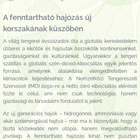
A fenntartható hajózás új
korszakának küszöbén
A világ tengerei évszázadok óta a globális kereskedelem
ütőerei: a kikötők és hajóutak összekötik kontinenseinket,
gazdaságainkat és kultúráinkat. Ugyanakkor a tengeri
szállítás a globális szén-dioxid-kibocsátás egyik jelentős
forrása, amelynek átalakítása elengedhetetlen a
klímacélok teljesítéséhez. A Nemzetközi Tengerészeti
Szervezet (IMO) 2050-re a nettó zéró kibocsátás elérését
tűzte ki célul, ami nem csak technológiai, hanem
gazdasági és társadalmi fordulatot is jelent.
Az új generációs hajók – hidrogénnel, ammóniával vagy
akár szélenergiával hajtva – már ma is bizonyítják, hogy a
tiszta közlekedés nem utópia, hanem megvalósítható
jövőkép. A fenntartható hajózás tehát nem pusztán