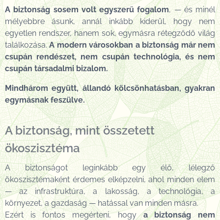
A biztonság
sosem volt egyszerű fogalom
, — és minél
mélyebbre ásunk, annál inkább kiderül, hogy nem
egyetlen rendszer, hanem sok, egymásra rétegződő világ
találkozása.
A modern városokban a biztonság már nem
csupán rendészet, nem csupán technológia, és nem
csupán társadalmi bizalom.
Mindhárom együtt, állandó kölcsönhatásban, gyakran
egymásnak feszülve.
A biztonság, mint összetett
ökoszisztéma
A biztonságot leginkább egy élő, lélegző
ökoszisztémaként érdemes elképzelni, ahol minden elem
— az infrastruktúra, a lakosság, a technológia, a
környezet, a gazdaság — hatással van minden másra.
Ezért is fontos megérteni, hogy
a biztonság nem