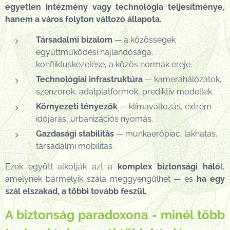
egyetlen intézmény vagy technológia teljesítménye,
hanem a város folyton változó állapota.
Társadalmi bizalom
— a közösségek
együttműködési hajlandósága,
konfliktuskezelése, a közös normák ereje.
Technológiai infrastruktúra
— kamerahálózatok,
szenzorok, adatplatformok, prediktív modellek.
Környezeti tényezők
— klímaváltozás, extrém
időjárás, urbanizációs nyomás.
Gazdasági stabilitás
— munkaerőpiac, lakhatás,
társadalmi mobilitás.
Ezek együtt alkotják azt a
komplex biztonsági háló
t,
amelynek bármelyik szála meggyengülhet — és
ha egy
szál elszakad, a többi tovább feszül.
A biztonság paradoxona - minél több