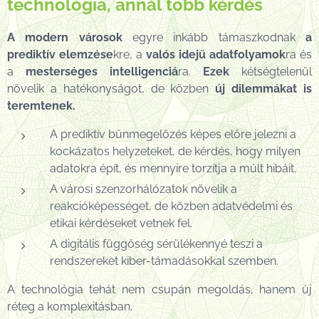
technológia, annál több kérdés
A modern városok
egyre inkább támaszkodnak
a
prediktív elemzése
kre, a
valós idejű adatfolyamok
ra és
a
mesterséges intelligenciá
ra.
Ezek
kétségtelenül
növelik a hatékonyságot, de közben
új dilemmákat is
teremtenek.
A prediktív bűnmegelőzés képes előre jelezni a
kockázatos helyzeteket, de kérdés, hogy milyen
adatokra épít, és mennyire torzítja a múlt hibáit.
A városi szenzorhálózatok növelik a
reakcióképességet, de közben adatvédelmi és
etikai kérdéseket vetnek fel.
A digitális függőség sérülékennyé teszi a
rendszereket kiber-támadásokkal szemben.
A technológia tehát nem csupán megoldás, hanem új
réteg a komplexitásban.