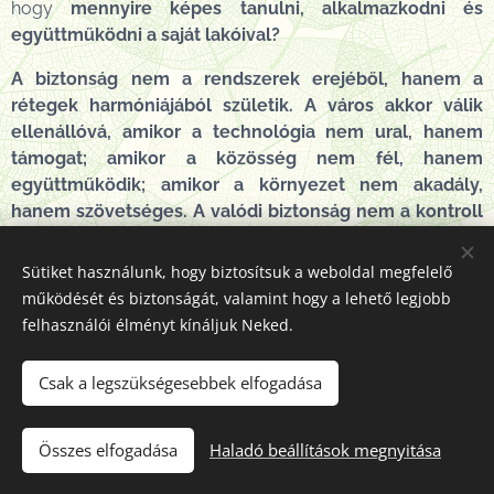
hogy
mennyire képes tanulni, alkalmazkodni és
együttműködni a saját lakóival?
A biztonság nem a rendszerek erejéből, hanem a
rétegek harmóniájából születik. A város akkor válik
ellenállóvá, amikor a technológia nem ural, hanem
támogat; amikor a közösség nem fél, hanem
együttműködik; amikor a környezet nem akadály,
hanem szövetséges. A valódi biztonság nem a kontroll
maximalizálása, hanem a sérülékenységekre adott
válaszok tudatos és folyamatos összehangolása —
Sütiket használunk, hogy biztosítsuk a weboldal megfelelő
mert csak az a város marad fenn, amely képes tanulni a
működését és biztonságát, valamint hogy a lehető legjobb
hibáiból. -
Safegreen -
felhasználói élményt kínáljuk Neked.
Csak a legszükségesebbek elfogadása
⬆️ Tetejére
Összes elfogadása
Haladó beállítások megnyitása