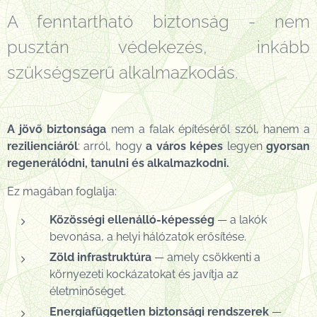
A fenntartható biztonság - nem
pusztán védekezés, inkább
szükségszerű alkalmazkodás.
A jövő biztonsága
nem a falak építéséről szól, hanem a
rezilienciáról
: arról, hogy
a város képes
legyen
gyorsan
regenerálódni, tanulni és alkalmazkodni.
Ez magában foglalja:
Közösségi ellenálló-képesség
— a lakók
bevonása, a helyi hálózatok erősítése.
Zöld infrastruktúra
— amely csökkenti a
környezeti kockázatokat és javítja az
életminőséget.
Energiafüggetlen biztonsági rendszerek
—