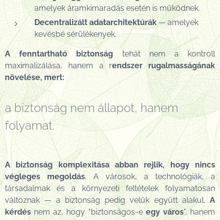
amelyek áramkimaradás esetén is működnek.
Decentralizált adatarchitektúrák
— amelyek
kevésbé sérülékenyek.
A fenntartható biztonság
tehát nem a kontroll
maximalizálása, hanem a r
endszer rugalmasságának
növelése, mert:
a biztonság nem állapot, hanem
folyamat.
A biztonság komplexitása
abban rejlik, hogy nincs
végleges megoldás
. A városok, a technológiák, a
társadalmak és a környezeti feltételek folyamatosan
változnak — a biztonság pedig velük együtt alakul.
A
kérdés
nem az, hogy "biztonságos-e
egy város
", hanem