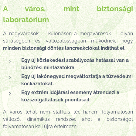
A város, mint biztonsági
laboratórium
A nagyvárosok — különösen a megavárosok — olyan
sűrűségben és változatosságban működnek, hogy
minden biztonsági döntés láncreakciókat indíthat el.
Egy új közlekedési szabályozás hatással van a
bűnözési mintázatokra.
Egy új lakónegyed megváltoztatja a tűzvédelmi
kockázatokat.
Egy extrém időjárási esemény átrendezi a
közszolgáltatások prioritásait.
A város tehát nem statikus tér, hanem folyamatosan
változó, dinamikus rendszer, ahol a biztonságot
folyamatosan kell újra értelmezni.