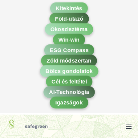
Kitekintés
Föld-utazó
Ökoszisztéma
Win-win
ESG Compass
Zöld módszertan
Bölcs gondolatok
Cél és feltétel
AI-Technológia
Igazságok
safegreen