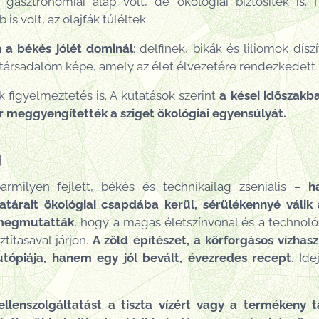
asztronómiai alap volt, de ökológiai biztosíték is.
 volt, az olajfák túléltek.
 a békés jólét dominál
: delfinek, bikák és liliomok dísz
 társadalom képe, amely az élet élvezetére rendezkedett 
 figyelmeztetés is. A kutatások szerint
a kései időszakb
r meggyengítették a sziget ökológiai egyensúlyát.
g
rmilyen fejlett, békés és technikailag zseniális –
h
atárait
ökológiai csapdába kerül, sérülékennyé válik
 megmutatták
, hogy a magas életszínvonal és a technol
tításával járjon.
A zöld építészet, a körforgásos vízhasz
utópiája, hanem egy jól bevált, évezredes recept
. Ide
lenszolgáltatást a tiszta vízért vagy a termékeny ta