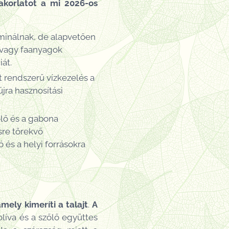
akorlatot a mi 2026-os
minálnak, de alapvetően
- vagy faanyagok
át.
t rendszerű vízkezelés a
jra hasznosítási
őlő és a gabona
sre törekvő
 és a helyi forrásokra
ly kimeríti a talajt
.
A
olíva és a szőlő együttes