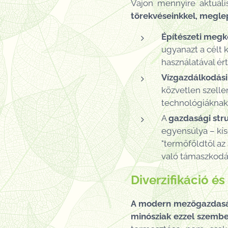
Vajon mennyire aktuál
törekvéseinkkel, megle
Építészeti megk
ugyanazt a célt 
használatával ér
Vízgazdálkodási
közvetlen szelle
technológiáknak. 
A
gazdasági str
egyensúlya – kí
"termőföldtől az 
való támaszkodás
Diverzifikáció é
A modern mezőgazdaság
minósziak ezzel szembe