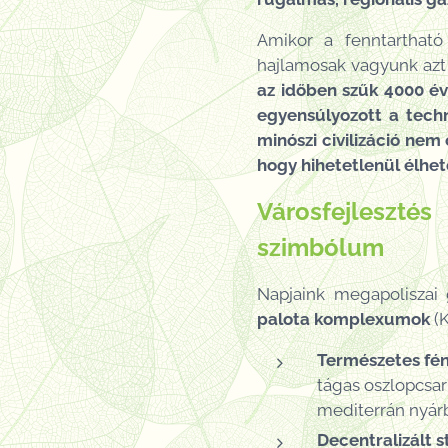
Amikor a fenntartható
hajlamosak vagyunk azt 
az időben szűk 4000 év
egyensúlyozott a techn
minószi civilizáció nem
hogy hihetetlenül élhető
Városfejleszté
szimbólum
Napjaink megapoliszai 
palota komplexumok
(K
Természetes fény
tágas oszlopcsar
mediterrán nyárb
Decentralizált s