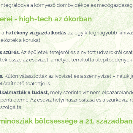
, integrálódva a környező dombvidékbe és mezőgazdasági 
erei - high-tech az ókorban
n a
hatékony vízgazdálkodás
az egyik legnagyobb kihívás
lőzték a korukat.
s szűrés.
Az épületek tetejéről és a nyitott udvarokról cs
tték össze az esővizet, amelyet terrakotta ülepítőedények
s.
Külön választották az ivóvizet és a szennyvizet – náluk
l öblíthető toalettje is.
alkalmazták a tudást,
mely szerinta víz nem elpazaroland
zponti eleme. Az esővíz helyi hasznosítása és a szürkevíz
szolgálta.
minósziak bölcsessége a 21. században