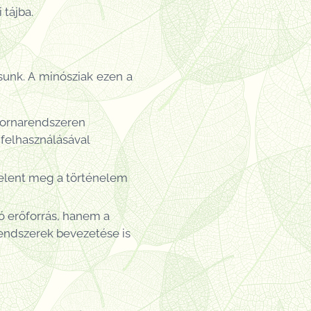
tájba.
unk. A minósziak ezen a
atornarendszeren
 felhasználásával
 jelent meg a történelem
ó erőforrás, hanem a
-rendszerek bevezetése is