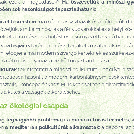
isak ezek a megoldások?
Ha összevetjük a minószi gy
pően sok hasonlóságot tapasztalhatunk:
özelítésünkben
ma már a passzívházak és a zöldtetők do
követjük, amit a minósziak a fényudvarokkal és a helyi kő
tek el: a természetes hűtést és a környezettel való harmóni
 stratégiáink
terén a minószi terrakotta csatornák és a zár
mi elődjei a mai modern szivárgó kerteknek és szürkevíz-ú
A cél ma is ugyanaz: a víz körforgásban tartása.
uktúrák
tekintetében a minószi polikultúra – az olíva, a sz
sértetiesen hasonlít a modern, karbonlábnyom-csökkenté
asztalig" koncepciónkhoz. Mindkét esetben a diverzifikáció
 a kulcs a válságok elkerüléséhez.
s az ökológiai csapda
 legnagyobb problémája a monokultúrás termelés, ame
n a mediterrán polikultúrát alkalmazták
: a gabona, az 