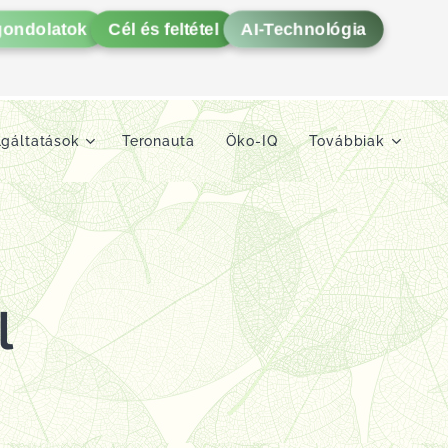
gondolatok
Cél és feltétel
AI-Technológia
lgáltatások
Teronauta
Öko-IQ
Továbbiak
l