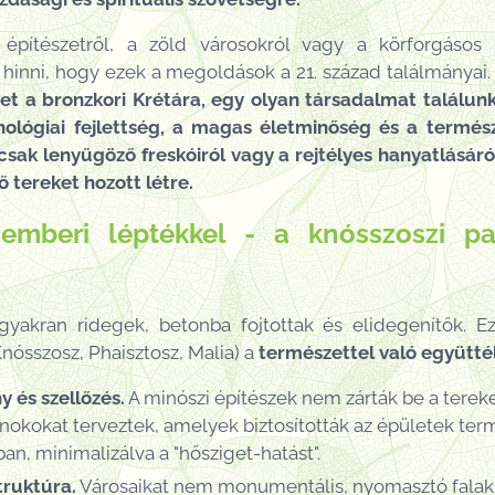
 építészetről, a zöld városokról vagy a körforgásos 
hinni, hogy ezek a megoldások a 21. század találmányai
et a bronzkori Krétára, egy olyan társadalmat találunk
ológiai fejlettség, a magas életminőség és a termész
 csak lenyűgöző freskóiról vagy a rejtélyes hanyatlásáról
 tereket hozott létre.
s emberi léptékkel - a knósszoszi pa
gyakran ridegek, betonba fojtottak és elidegenítők.
nósszosz, Phaisztosz, Malia) a
természettel való együtté
 és szellőzés.
A minószi építészek nem zárták be a terek
nokokat terveztek, amelyek biztosították az épületek ter
an, minimalizálva a "hősziget-hatást".
truktúra.
Városaikat nem monumentális, nyomasztó falakka