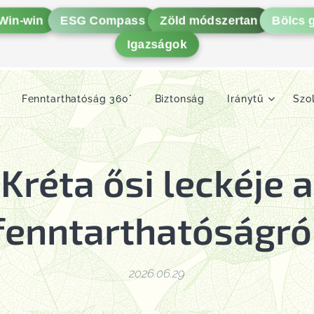
Win-win
ESG Compass
Zöld módszertan
Bölcs 
Igazságok
Fenntarthatóság 360°
Biztonság
Iránytű
Szo
Kréta ősi leckéje a
fenntarthatóságró
2026.06.29