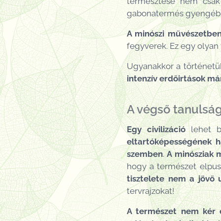
termesztése nem csak g
gabonatermés gyengébb is
A minószi művészetben
fegyverek. Ez egy olyan
Ugyanakkor a történetük
intenzív erdőirtások má
A végső tanulsá
Egy civilizáció
lehet bá
eltartóképességének h
szemben
.
A minósziak
hogy a természet elpusz
tisztelete nem a jövő 
tervrajzokat!
A természet nem kér el