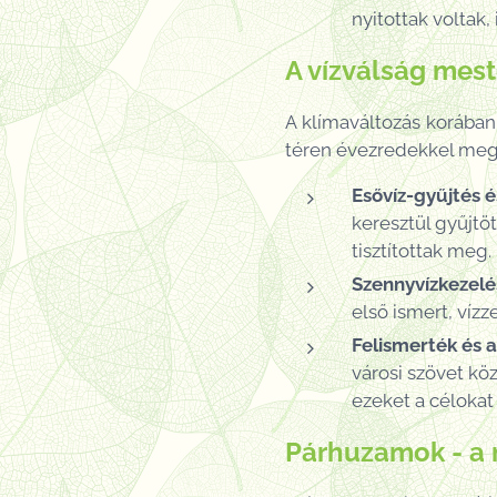
nyitottak voltak
A vízválság mest
A klímaváltozás korába
téren évezredekkel mege
Esővíz-gyűjtés é
keresztül gyűjtö
tisztítottak meg.
Szennyvízkezelé
első ismert, vízze
Felismerték és 
városi szövet kö
ezeket a célokat 
Párhuzamok - a 