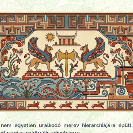
 nem egyetlen uralkodó merev hierarchiájára épült
zdasági és spirituális szövetségre.