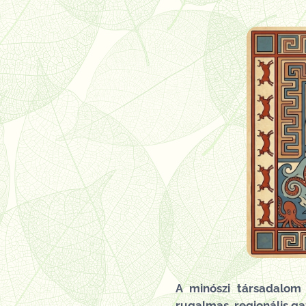
A minószi társadalom
rugalmas, regionális ga