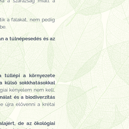
 Ha a szárazság miatt a
ítik a falakat, nem pedig
be.
an a túlnépesedés és az
a túllépi a környezete
 a külső sokkhatásokkal
ógiai kényelem nem kell,
nálat és a biodiverzitás
je újra elővenni a krétai
lajért, de az ökológiai