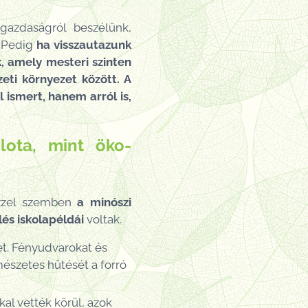
gazdaságról beszélünk,
. Pedig
ha visszautazunk
, amely mesteri szinten
eti környezet között. A
 ismert, hanem arról is,
lota, mint öko-
 Ezzel szemben
a minószi
lés
iskolapéldái
voltak.
et. Fényudvarokat és
mészetes hűtését a forró
l vették körül, azok