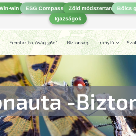
Win-win
ESG Compass
Zöld módszertan
Bölcs 
Igazságok
Fenntarthatóság 360°
Biztonság
Iránytű
Szo
onauta -Bizto