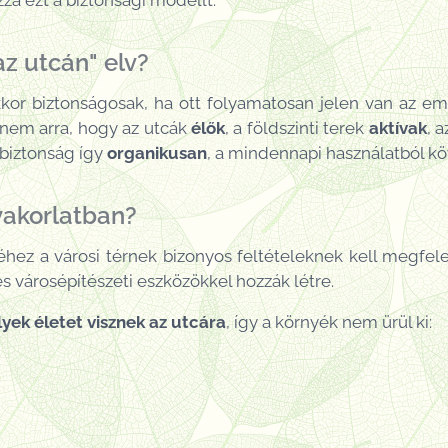
za ezt a biztonsági modellt.
az utcán" elv?
kkor biztonságosak, ha ott folyamatosan jelen van az e
hanem arra, hogy az utcák
élők
, a földszinti terek
aktívak
, 
A biztonság így
organikusan
, a mindennapi használatból kö
akorlatban?
hez a városi térnek bizonyos feltételeknek kell megfel
és városépítészeti eszközökkel hozzák létre.
elyek életet visznek
az utcára
, így a környék nem ürül ki: