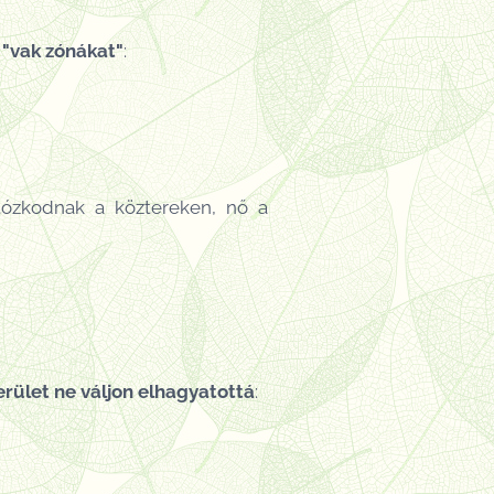
 "vak zónákat"
:
ózkodnak a köztereken, nő a
erület
ne váljon elhagyatottá
: