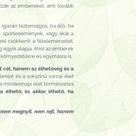
onzzák az embereket, ami tovább
 igazán biztonságos, ha élő, ha
k, sportesemények, vagy akár a
zel csökkenti a félelemérzetet.
ág egyik alapja. Ahol az emberek
a környezetükre és egymásra is.
t cél, hanem az élhetőség és a
lenlét és a sokszínű városi élet
 a mindennapi élet természetes
a élhető, és akkor élhető, ha
hanem megnyit, nem rejt, hanem