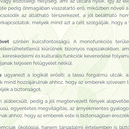
 vagy közösségi helyiség, ami az utcára nyílik, így az 
éte pedig önmagában visszatartó erő, miközben növeli a
solódik az átlátható térszerkezet, a jól belátható ho
érkapcsolatok, melyek mind azt a célt szolgálják, hogy a v
övet
szintén kulcsfontosságú. A monofunkciós terüle
kerülhetetlenül kiürülnek bizonyos napszakokban, ami 
 kereskedelmi és kulturális funkciók keveredése folyamato
anak teljesen felügyelet nélkül.
s
ugyanezt a logikát erősíti: a lassú forgalmú utcák, 
ek mind hozzájárulnak ahhoz, hogy az emberek szívesen t
jék a biztonságot.
 alábecsült, pedig a jól megtervezett fények alapvetőe
usú, egyenletes megvilágítás, az árnyékmentes gyalogos
nak ahhoz, hogy az emberek este is biztonságban érezzé
emcsak ökológiai, hanem társadalmi értelemben is bizto