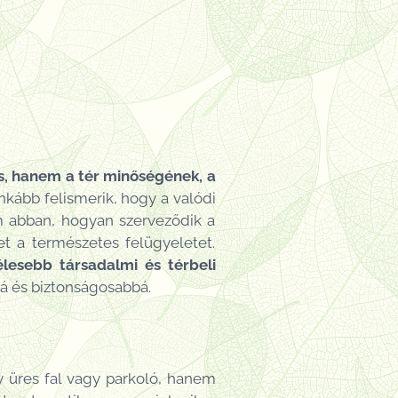
s, hanem a tér minőségének, a
nkább felismerik, hogy a valódi
em abban, hogyan szerveződik a
et a természetes felügyeletet.
lesebb társadalmi és térbeli
bá és biztonságosabbá.
y üres fal vagy parkoló, hanem