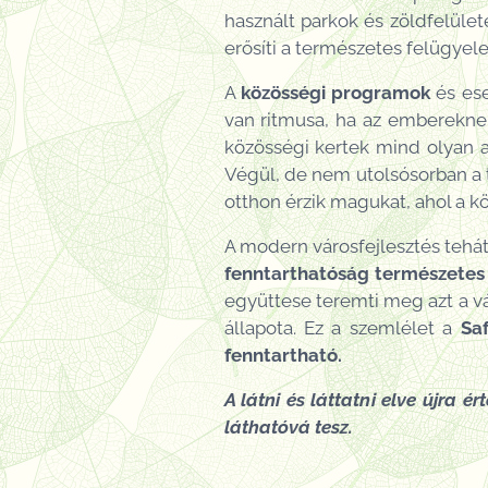
használt parkok és zöldfelület
erősíti a természetes felügyele
A
közösségi programok
és ese
van ritmusa, ha az embereknek
közösségi kertek mind olyan ak
Végül, de nem utolsósorban a té
otthon érzik magukat, ahol a k
A modern városfejlesztés tehát
fenntarthatóság természete
együttese teremti meg azt a v
állapota. Ez a szemlélet a
Sa
fenntartható.
A látni és láttatni elve újra
láthatóvá tesz.