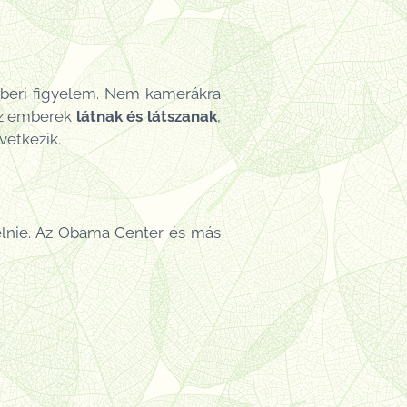
mberi figyelem. Nem kamerákra
az emberek
látnak és látszanak
,
vetkezik.
elnie. Az Obama Center és más