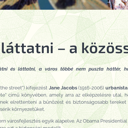
 láttatni – a közös
tni és láttatni, a város többé nem puszta háttér, 
the street") kifejezést
Jane Jacobs
(1916-2006)
urbanista
ete" című könyvében, amely arra az elképzelésre utal,
nek elrettenteni a bűnözést és biztonságosabb tereket
sérik környezetüket.
n városfejlesztés egyik alapelve. Az Obama Presidential 