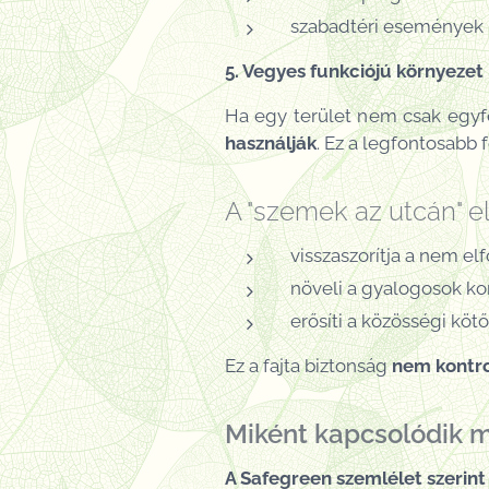
szabadtéri események
5. Vegyes funkciójú környezet
Ha egy terület nem csak egyfél
használják
. Ez a legfontosabb 
A "szemek az utcán" e
visszaszorítja a nem el
növeli a gyalogosok ko
erősíti a közösségi kö
Ez a fajta biztonság
nem kontro
Miként kapcsolódik 
A Safegreen szemlélet szerint