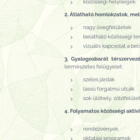
közösségi helyiségek
2. Átlátható homlokzatok, mel
nagy üvegfelületek
belátható közösségi te
vizuális kapcsolat a bel
3. Gyalogosbarát térszervez
természetes felügyelet:
széles járdák
lassú forgalmú utcák
sok ülőhely, zöldfelüle
4. Folyamatos közösségi aktiv
rendezvények
oktatási programok