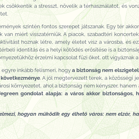
ek csökkentik a stresszt, növelik a térhasználatot, és v
tet.
mények szintén fontos szerepet játszanak. Egy tér akkor
 van miért visszatérniük. A piacok, szabadtéri koncerte
tivitást hoznak létre, amely életet visz a városba, és ez
rbeli identitás és a helyi kötődés erősítése is a biztons
örnyezetükhöz érzelmi kapcsolat fűzi őket, ott vigyáznak 
 egyre inkább felismeri, hogy
a biztonság nem elszigetel
s következménye
. A jól megtervezett terek, a közösségi je
árosi környezetet, ahol a biztonság nem kényszer, hanem
fegreen gondolat alapja: a város akkor biztonságos, h
 értelmezi, hogyan működik egy élhető város: nem elzár, 