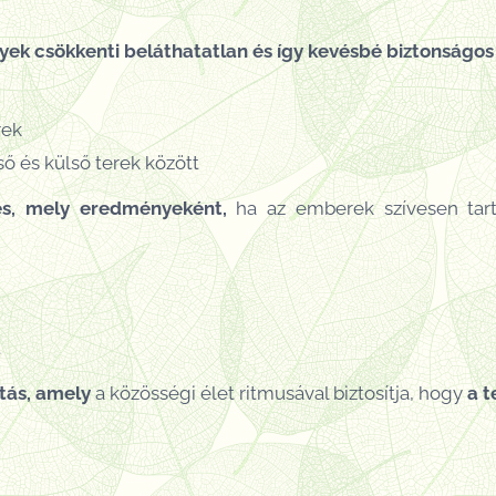
yek csökkenti beláthatatlan és így kevésbé biztonságos
rek
ső és külső terek között
és, mely eredményeként,
ha az emberek szívesen tart
t
itás, amely
a közösségi élet ritmusával biztosítja, hogy
a t