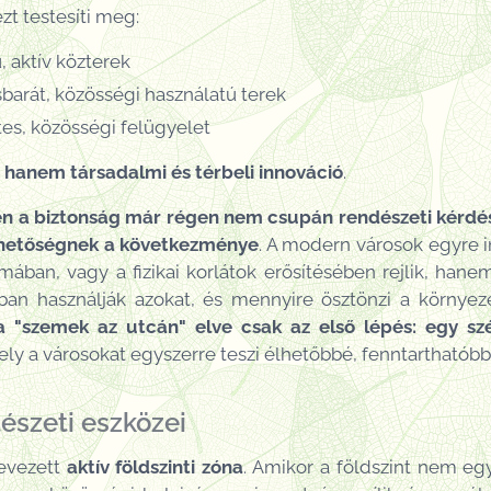
zt testesíti meg:
 aktív közterek
sbarát, közösségi használatú terek
tes, közösségi felügyelet
, hanem
társadalmi és térbeli innováció
.
sben a biztonság már régen nem csupán rendészeti kérdé
élhetőségnek a következménye
. A modern városok egyre i
ban, vagy a fizikai korlátok erősítésében rejlik, han
ban használják azokat, és mennyire ösztönzi a környez
a "szemek az utcán" elve csak az első lépés: egy szé
ely a városokat egyszerre teszi élhetőbbé, fenntarthatób
tészeti eszközei
evezett
aktív földszinti zóna
. Amikor a földszint nem eg