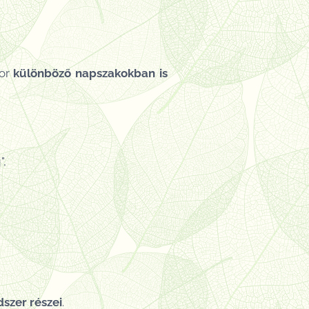
kor
különböző napszakokban is
",
dszer részei
.