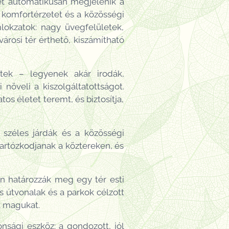
élet automatikusan megjelenik a
 komfortérzetet és a közösségi
mlokzatok: nagy üvegfelületek,
árosi tér érthető, kiszámítható
tek – legyenek akár irodák,
növeli a kiszolgáltatottságot.
s életet teremt, és biztosítja,
a széles járdák és a közösségi
artózkodjanak a köztereken, és
n határozzák meg egy tér esti
 útvonalak és a parkok célzott
k magukat.
nsági eszköz: a gondozott, jól