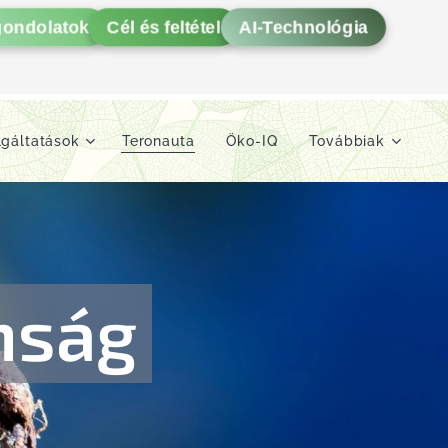
gondolatok
Cél és feltétel
AI-Technológia
lgáltatások
Teronauta
Öko-IQ
Továbbiak
nság