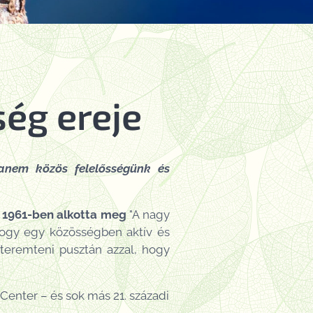
ség ereje
hanem közös felelősségünk és
 1961-ben alkotta meg
"A nagy
 hogy egy közösségben aktív és
 teremteni pusztán azzal, hogy
Center – és sok más 21. századi