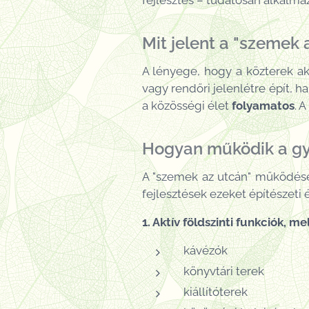
fejlesztés – tudatosan alkalmaz
Mit jelent a "szemek 
A lényege, hogy a közterek a
vagy rendőri jelenlétre épít, 
a közösségi élet
folyamatos
. 
Hogyan működik a gy
A "szemek az utcán" működésé
fejlesztések ezeket építészeti 
1. Aktív földszinti funkciók, m
kávézók
könyvtári terek
kiállítóterek