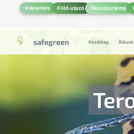
Kitekintés
Föld-utazó
Ökoszisztéma
safegreen
Kezdőlap
Rólunk
Ter