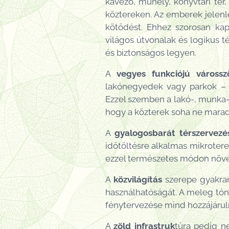
kávézó, műhely, könyvtári tér,
köztereken. Az emberek jelenl
kötődést. Ehhez szorosan kapc
világos útvonalak és logikus t
és biztonságos legyen.
A
vegyes funkciójú várossz
lakónegyedek vagy parkok – el
Ezzel szemben a lakó-, munka-,
hogy a közterek soha ne maradj
A
gyalogosbarát térszervezé
időtöltésre alkalmas mikroter
ezzel természetes módon növel
A
közvilágítás
szerepe gyakran
használhatóságát. A meleg tón
fénytervezése mind hozzájárul
A
zöld infrastruk
túra pedig n