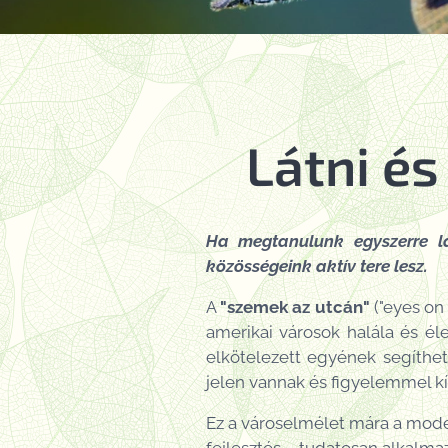
Látni és
Ha megtanulunk egyszerre lá
közösségeink aktív tere lesz.
A
"szemek az utcán"
("eyes on 
amerikai városok halála és él
elkötelezett egyének segíthet
jelen vannak és figyelemmel kí
Ez a városelmélet mára a moder