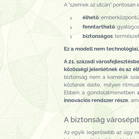
A "szemek az utcán" pontosan e
élhető
: emberközpontú,
fenntartható
: gyalogo
biztonságos
: természe
Ez a modell nem technológiai
A 21. századi városfejleszté
közösségi jelenlétnek és az 
biztonság nem a kamerák számá
közterek élete, milyen ritmus
Ebben a gondolatmenetben
innovációs rendszer része
, am
A biztonság városépí
Az egyik legerősebb az úgy n