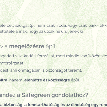
e célt szolgál (pl. nem csak iroda, vagy csak park), ak
feltétele annak, hogy az utcák ne ürüljenek ki.
lv a
megelőzésre
épít:
fogadott viselkedési formákat, mert mindig van "közönség
mfortérzetét,
tődést, ami önmagában is biztonságot teremt.
llra
, hanem
jelenlétre és közösségre
épül.
mindez a Safegreen gondolathoz?
 a biztonság, a fenntarthatóság és az élhetőség egy ren